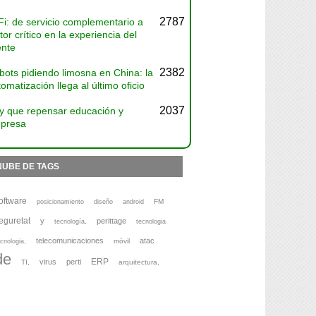
2787
Fi: de servicio complementario a
tor crítico en la experiencia del
ente
2382
bots pidiendo limosna en China: la
omatización llega al último oficio
2037
y que repensar educación y
presa
NUBE DE TAGS
oftware
FM
posicionamiento
diseño
android
eguretat
y
perittage
tecnología,
tecnologia
telecomunicaciones
atac
móvil
cnologia,
de
ERP
virus
perti
TI,
arquitectura,