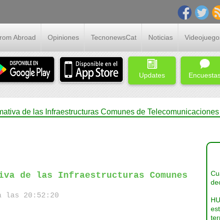
From Abroad
Opiniones
TecnonewsCat
Noticias
Videojuego
Updates
Encuesta
rmativa de las Infraestructuras Comunes de Telecomunicaciones
Cua
iva de las Infraestructuras Comunes
dec
a las 20:52:20
HU
es
ter