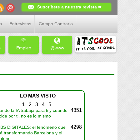
Suscríbete a nuestra revista ➨
s
Entrevistas
Campo Contrario
s
Empleo
@www
LO MAS VISTO
1
2
3
4
5
4351
ndo la IA trabaja para ti y cuando
ide por ti, no es lo mismo
4298
BS DIGITALES: el fenómeno que
tá transformando Barcelona y el
ritorio