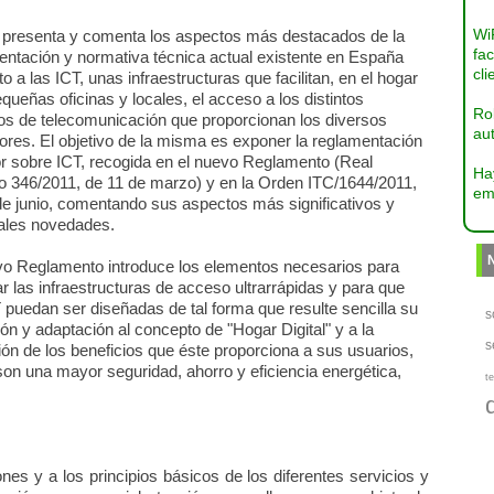
Wi
ro presenta y comenta los aspectos más destacados de la
fac
entación y normativa técnica actual existente en España
cli
o a las ICT, unas infraestructuras que facilitan, en el hogar
queñas oficinas y locales, el acceso a los distintos
Ro
ios de telecomunicación que proporcionan los diversos
aut
ores. El objetivo de la misma es exponer la reglamentación
or sobre ICT, recogida en el nuevo Reglamento (Real
Ha
o 346/2011, de 11 de marzo) y en la Orden ITC/1644/2011,
em
de junio, comentando sus aspectos más significativos y
pales novedades.
vo Reglamento introduce los elementos necesarios para
r las infraestructuras de acceso ultrarrápidas y para que
 puedan ser diseñadas de tal forma que resulte sencilla su
s
ón y adaptación al concepto de "Hogar Digital" y a la
s
ión de los beneficios que éste proporciona a sus usuarios,
on una mayor seguridad, ahorro y eficiencia energética,
te
nes y a los principios básicos de los diferentes servicios y