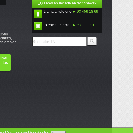
¿Quieres anunciarte en tecnonews?
Llama al teléfono
► 93 459 18 69
o envia un email
► clique aqui
uevas
ciones,
ontarás en
onews
a tus
estás aceptándola.