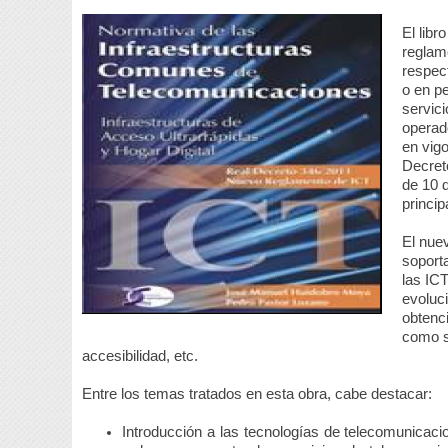
El lib
reglam
respect
o en pe
servic
operad
en vig
Decret
de 10 
princi
El nue
soporta
las ICT
evoluci
obtenc
como s
accesibilidad, etc.
Entre los temas tratados en esta obra, cabe destacar:
Introducción a las tecnologías de telecomunicacio