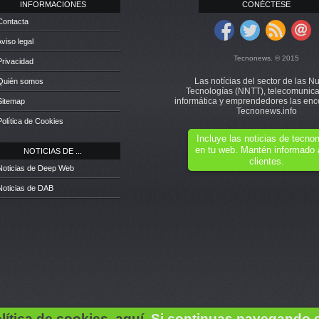
INFORMACIONES
CONÉCTESE
Contacta
Aviso legal
Tecnonews. © 2015
Privacidad
Las notícias del sector de las N
 Quién somos
Tecnologías (NNTT), telecomunica
informática y emprendedores las enc
Sitemap
Tecnonews.info
Política de Cookies
Incluye las noticias de tecn
en tu web. Mantén informado 
NOTICIAS DE ...
clientes.
Noticias de Deep Web
Noticias de DAB
lítica de cookies, aquí.
Si continuas navegando 