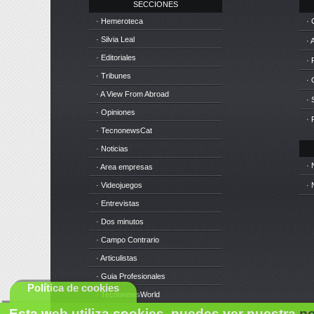
SECCIONES
· Hemeroteca
· 
· Silvia Leal
· 
· Editoriales
· 
· Tribunes
·
· A View From Abroad
· 
· Opiniones
· 
· TecnonewsCat
· Noticias
· 
· Area empresas
· Videojuegos
· 
· Entrevistas
· Dos minutos
· Campo Contrario
· Articulistas
· Guia Profesionales
Política de cookies
· TecnonewsWorld
Esta web utiliza cookies, puedes ver nuestra
po
· Cursos