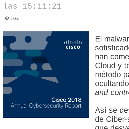
las 15:11:21
2386
El malwa
sofistica
han comen
Cloud y t
método pa
ocultando
and-contr
Así se de
de Ciber-
que desve