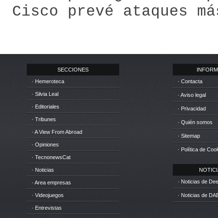
Cisco prevé ataques má
SECCIONES
INFORM
· Hemeroteca
· Contacta
· Silvia Leal
· Aviso legal
· Editoriales
· Privacidad
· Tribunes
· Quién somos
· A View From Abroad
· Sitemap
· Opiniones
· Política de Coo
· TecnonewsCat
· Noticias
NOTICIA
· Noticias de D
· Area empresas
· Videojuegos
· Noticias de DA
· Entrevistas