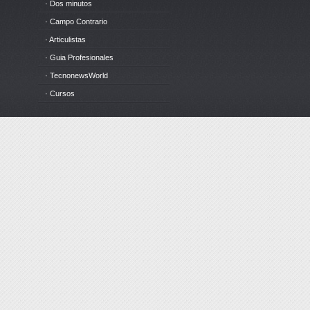
· Dos minutos
· Campo Contrario
· Articulistas
· Guia Profesionales
· TecnonewsWorld
· Cursos