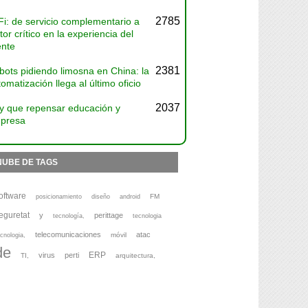
2785
Fi: de servicio complementario a
tor crítico en la experiencia del
ente
2381
bots pidiendo limosna en China: la
omatización llega al último oficio
2037
y que repensar educación y
presa
NUBE DE TAGS
oftware
FM
posicionamiento
diseño
android
eguretat
y
perittage
tecnología,
tecnologia
telecomunicaciones
atac
móvil
cnologia,
de
ERP
virus
perti
TI,
arquitectura,