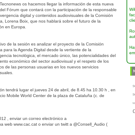
Tecnonews os hacemos llegar la información de esta nueva
Wi
del Fórum que contará con la participación de la responsable
fac
ergencia digital y contenidos audiovisuales de la Comisión
cli
, Lorena Boix, que nos hablará sobre el futuro de la
ión en Europa.
Ro
aut
tivo de la sesión es analizar el proyecto de la Comisión
Ha
 para la Agenda Digital desde la vertiente de la
em
encia tecnológica, el mercado único, las potencialidades del
ento económico del sector audiovisual y el respeto de los
s de las personas usuarias en los nuevos servicios
suales.
s
ón tendrá lugar el jueves 24 de abril, de 8.45 ha 10.30 h , en
s
cio Mobile World Center de la plaza de Cataluña (c. de
te
12 , enviar un correo electrónico a
a web www.cac.cat o enviar un twitt a @Consell_Audio (