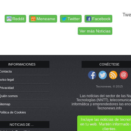
Twe
Reddit
Meneame
Twitter
Facebook
Ver más Noticias
INFORMACIONES
CONÉCTESE
Contacta
Aviso legal
Tecnonews. © 2015
Privacidad
Las notícias del sector de las N
 Quién somos
Tecnologías (NNTT), telecomunica
informática y emprendedores las enc
Sitemap
Tecnonews.info
Política de Cookies
Incluye las noticias de tecn
en tu web. Mantén informado 
NOTICIAS DE ...
clientes.