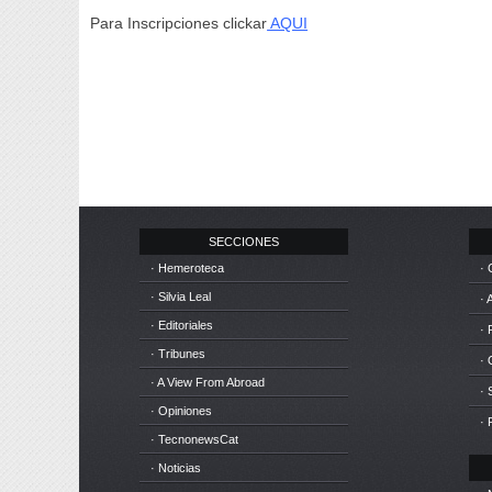
Para Inscripciones clickar
AQUI
SECCIONES
· Hemeroteca
· 
· Silvia Leal
· 
· Editoriales
· 
· Tribunes
·
· A View From Abroad
· 
· Opiniones
· 
· TecnonewsCat
· Noticias