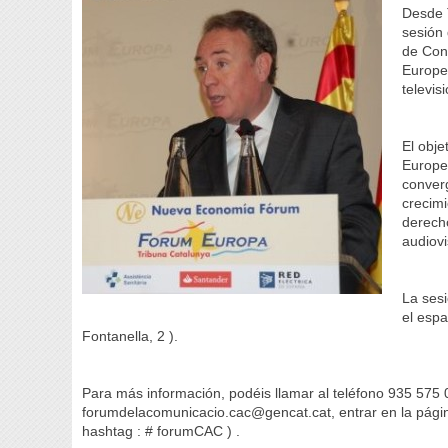
Desde 
sesión 
de Conv
Europea
televis
El obje
Europea
converg
crecimi
derecho
audiovi
La sesi
el espa
Fontanella, 2 ).
Para más información, podéis llamar al teléfono 935 575 0
forumdelacomunicacio.cac@gencat.cat, entrar en la págin
hashtag : # forumCAC ) .