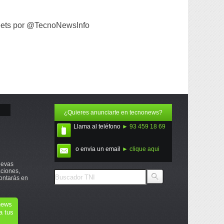
ets por @TecnoNewsInfo
¿Quieres anunciarte en tecnonews?
Llama al teléfono
► 93 459 18 69
o envia un email
► clique aqui
uevas
ciones,
ontarás en
onews
a tus