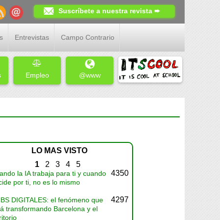
Suscríbete a nuestra revista ➨
s
Entrevistas
Campo Contrario
s
Empleo
@www
LO MAS VISTO
1
2
3
4
5
4350
ndo la IA trabaja para ti y cuando
ide por ti, no es lo mismo
4297
BS DIGITALES: el fenómeno que
tá transformando Barcelona y el
ritorio