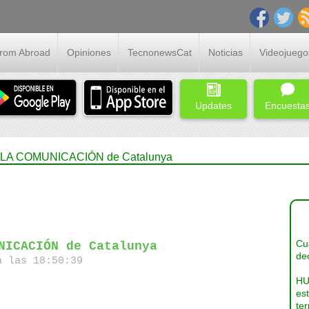
From Abroad
Opiniones
TecnonewsCat
Noticias
Videojuego
Updates
Encuesta
 LA COMUNICACIÓN de Catalunya
Cua
NICACIÓN de Catalunya
dec
a las 18:50:39
HU
es
ter