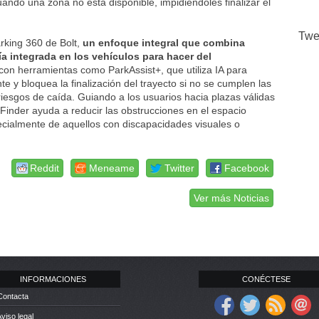
uando una zona no está disponible, impidiéndoles finalizar el
Twe
arking 360 de Bolt,
un enfoque integral que combina
gía integrada en los vehículos para hacer del
on herramientas como ParkAssist+, que utiliza IA para
e y bloquea la finalización del trayecto si no se cumplen las
iesgos de caída. Guiando a los usuarios hacia plazas válidas
rkFinder ayuda a reducir las obstrucciones en el espacio
ecialmente de aquellos con discapacidades visuales o
Reddit
Meneame
Twitter
Facebook
Ver más Noticias
INFORMACIONES
CONÉCTESE
Contacta
Aviso legal