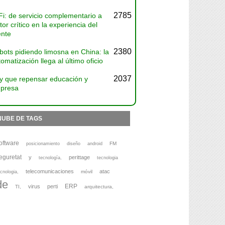
2785
Fi: de servicio complementario a
tor crítico en la experiencia del
ente
2380
bots pidiendo limosna en China: la
omatización llega al último oficio
2037
y que repensar educación y
presa
NUBE DE TAGS
oftware
FM
posicionamiento
diseño
android
eguretat
y
perittage
tecnología,
tecnologia
telecomunicaciones
atac
móvil
cnologia,
de
ERP
virus
perti
TI,
arquitectura,