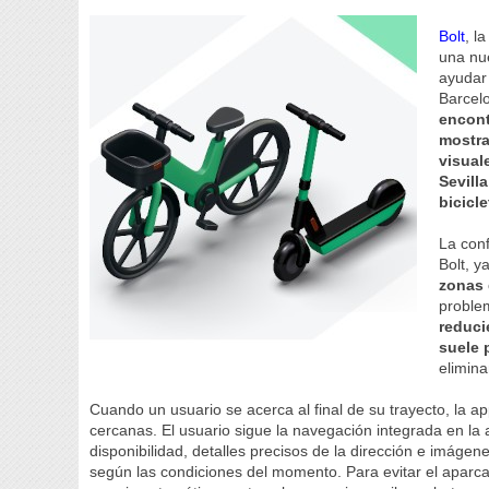
Bolt
, l
una nu
ayudar 
Barcelo
encont
mostra
visual
Sevill
bicicle
La con
Bolt, 
zonas 
proble
reduci
suele 
elimin
Cuando un usuario se acerca al final de su trayecto, la 
cercanas. El usuario sigue la navegación integrada en la 
disponibilidad, detalles precisos de la dirección e imágen
según las condiciones del momento. Para evitar el aparca