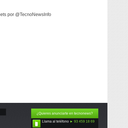
ets por @TecnoNewsInfo
¿Quieres anunciarte en tecnonews?
Llama al teléfono
► 93 459 18 69