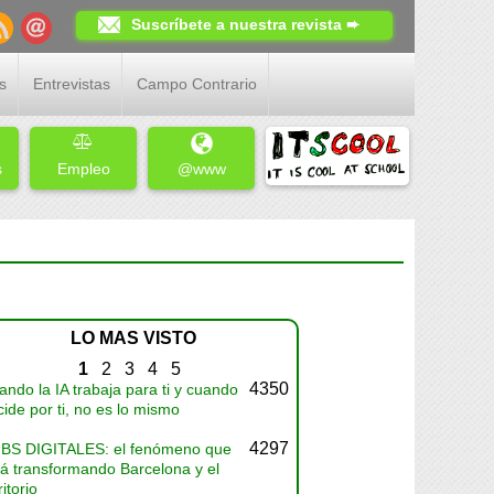
Suscríbete a nuestra revista ➨
s
Entrevistas
Campo Contrario
s
Empleo
@www
LO MAS VISTO
1
2
3
4
5
4350
ndo la IA trabaja para ti y cuando
ide por ti, no es lo mismo
4297
BS DIGITALES: el fenómeno que
tá transformando Barcelona y el
ritorio