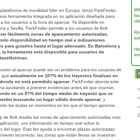
Wi
a plataforma de movilidad líder en Europa, lanza ParkFinder,
fac
eva herramienta integrada en su aplicación diseñada para
cli
a los usuarios a la hora de aparcar. Ya disponible en
na y Sevilla, ParkFinder permite a los usuarios de Bolt
Ro
rar fácilmente zonas de aparcamiento autorizadas,
aut
ndo disponibilidad en tiempo real e indicaciones
es para guiarlos hasta el lugar adecuado. En Barcelona y
Ha
a, la herramienta está disponible para usuarios de
em
taseléctricas.
fusión al aparcar puede ser un problema para los usuarios de
ya que
actualmente un 10?% de los trayectos finalizan en
donde no está permitido aparcar
. ParkFinder aborda este
ma ayudando a prevenir incidencias antes de que ocurran,
s
endo en un 8?% del tiempo medio de trayecto que se
s
perder buscando un lugar válido donde aparcar
, y
ando las dudas en momentos en los que el tiempo apremia.
te
app de Bolt resalta las zonas de aparcamiento autorizadas más
aplicación, con información en tiempo real sobre la
es del lugar. Esto les ayuda a encontrar plazas autorizadas
miento incorrecto, las zonas que están llenas se muestran