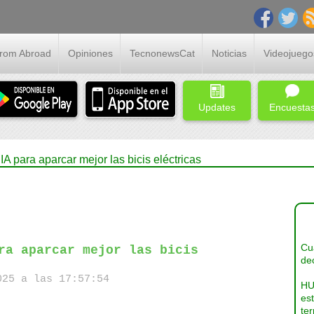
From Abroad
Opiniones
TecnonewsCat
Noticias
Videojuego
Updates
Encuesta
 para aparcar mejor las bicis eléctricas
Cua
ra aparcar mejor las bicis
dec
25 a las 17:57:54
HU
es
ter