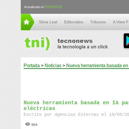
03/08/2026
Actualizado el
Silvia Leal
Editoriales
Tribunes
A View 
Portada
>
Noticias
>
Nueva herramienta basada en IA
Nueva herramienta basada en IA pa
eléctricas
Escrito por
Agencias Externas
el 19/08/20
804