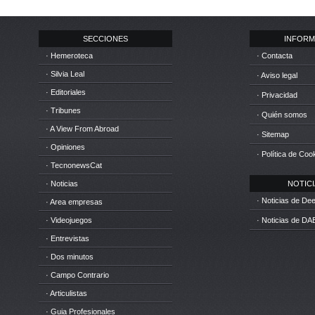
SECCIONES
INFORM
· Hemeroteca
· Contacta
· Silvia Leal
· Aviso legal
· Editoriales
· Privacidad
· Tribunes
· Quién somos
· A View From Abroad
· Sitemap
· Opiniones
· Política de Coo
· TecnonewsCat
· Noticias
NOTICIA
· Noticias de D
· Area empresas
· Videojuegos
· Noticias de DA
· Entrevistas
· Dos minutos
· Campo Contrario
· Articulistas
· Guia Profesionales