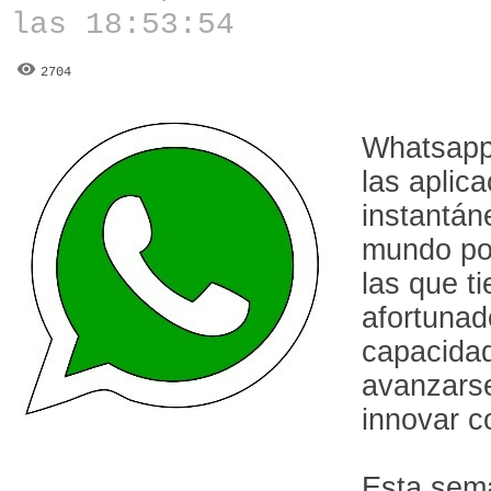
las 18:53:54
2704
Whatsapp 
las aplic
instantán
mundo por
las que t
afortunad
capacidad
avanzarse
innovar c
Esta sem