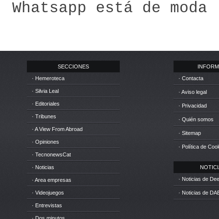
Whatsapp está de moda
SECCIONES
INFORM
· Hemeroteca
· Contacta
· Silvia Leal
· Aviso legal
· Editoriales
· Privacidad
· Tribunes
· Quién somos
· A View From Abroad
· Sitemap
· Opiniones
· Política de Coo
· TecnonewsCat
· Noticias
NOTICIA
· Noticias de D
· Area empresas
· Videojuegos
· Noticias de DA
· Entrevistas
· Dos minutos