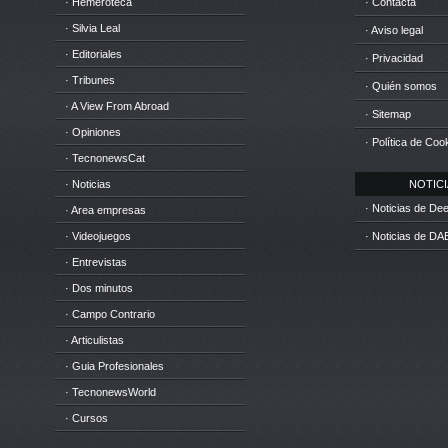
· Hemeroteca
· Contacta
· Silvia Leal
· Aviso legal
· Editoriales
· Privacidad
· Tribunes
· Quién somos
· A View From Abroad
· Sitemap
· Opiniones
· Política de Coo
· TecnonewsCat
· Noticias
NOTICIA
· Noticias de D
· Area empresas
· Videojuegos
· Noticias de DA
· Entrevistas
· Dos minutos
· Campo Contrario
· Articulistas
· Guia Profesionales
· TecnonewsWorld
· Cursos