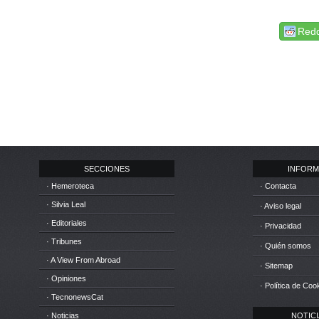
Redd
SECCIONES
INFORM
· Hemeroteca
· Contacta
· Silvia Leal
· Aviso legal
· Editoriales
· Privacidad
· Tribunes
· Quién somos
· A View From Abroad
· Sitemap
· Opiniones
· Política de Coo
· TecnonewsCat
· Noticias
NOTICIA