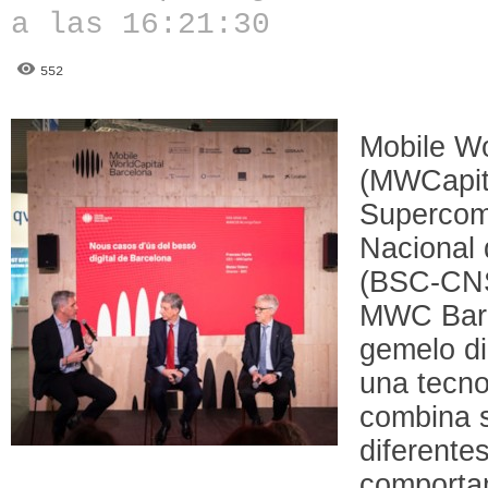
a las 16:21:30
552
Mobile Wo
(MWCapit
Supercom
Nacional
(BSC-CNS
MWC Barc
gemelo di
una tecno
combina s
diferente
comportam