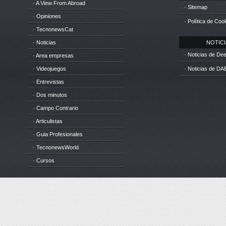
· A View From Abroad
· Sitemap
· Opiniones
· Política de Coo
· TecnonewsCat
· Noticias
NOTICIA
· Noticias de D
· Area empresas
· Videojuegos
· Noticias de DA
· Entrevistas
· Dos minutos
· Campo Contrario
· Articulistas
· Guia Profesionales
· TecnonewsWorld
· Cursos