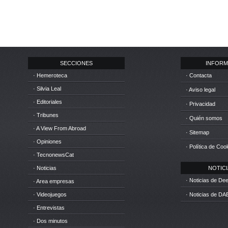
SECCIONES
INFORM
· Hemeroteca
· Contacta
· Silvia Leal
· Aviso legal
· Editoriales
· Privacidad
· Tribunes
· Quién somos
· A View From Abroad
· Sitemap
· Opiniones
· Política de Coo
· TecnonewsCat
· Noticias
NOTICIA
· Noticias de D
· Area empresas
· Videojuegos
· Noticias de DA
· Entrevistas
· Dos minutos