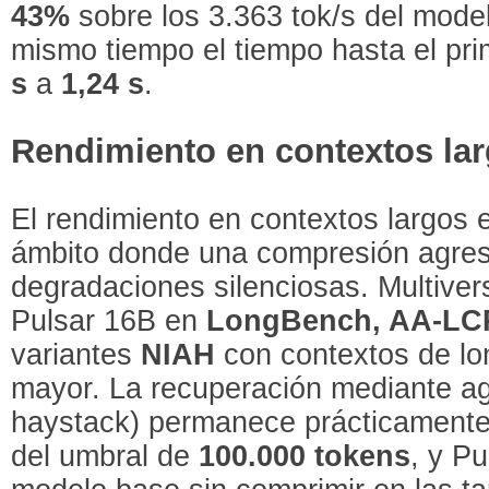
43%
sobre los 3.363 tok/s del mode
mismo tiempo el tiempo hasta el pr
s
a
1,24 s
.
Rendimiento en contextos la
El rendimiento en contextos largos 
ámbito donde una compresión agres
degradaciones silenciosas. Multive
Pulsar 16B en
LongBench, AA-LC
variantes
NIAH
con contextos de lo
mayor. La recuperación mediante agu
haystack) permanece prácticamente
del umbral de
100.000 tokens
, y P