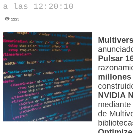
a las 12:20:10
1225
Multiver
anunciado
Pulsar 1
razonamie
millones
construid
NVIDIA 
mediante 
de Multiv
bibliotec
Optimize