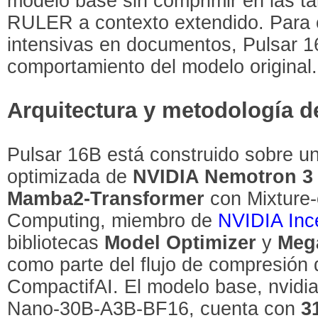
modelo base sin comprimir en las t
RULER a contexto extendido. Para 
intensivas en documentos, Pulsar 1
comportamiento del modelo original.
Arquitectura y metodología 
Pulsar 16B está construido sobre u
optimizada de
NVIDIA Nemotron 3
Mamba2-Transformer
con Mixture-
Computing, miembro de
NVIDIA Inc
bibliotecas
Model Optimizer
y
Meg
como parte del flujo de compresión 
CompactifAI. El modelo base, nvid
Nano-30B-A3B-BF16, cuenta con
3