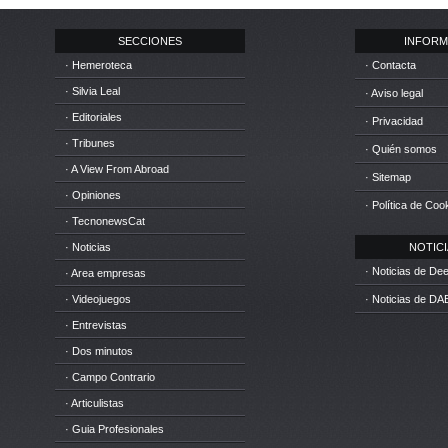
SECCIONES
INFORM
· Hemeroteca
· Contacta
· Silvia Leal
· Aviso legal
· Editoriales
· Privacidad
· Tribunes
· Quién somos
· A View From Abroad
· Sitemap
· Opiniones
· Política de Coo
· TecnonewsCat
· Noticias
NOTICIA
· Noticias de D
· Area empresas
· Videojuegos
· Noticias de DA
· Entrevistas
· Dos minutos
· Campo Contrario
· Articulistas
· Guia Profesionales