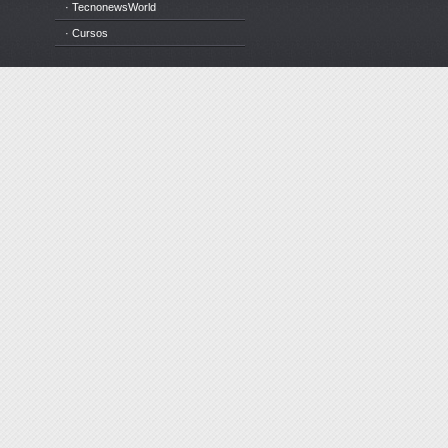
· TecnonewsWorld
· Cursos