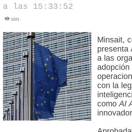
a las 15:33:52
1221
Minsait, 
presenta 
a las org
adopción 
operacio
con la le
inteligenc
como
AI 
innovador
Aprobada