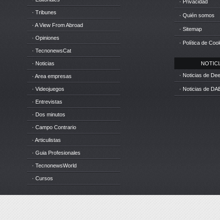
· Privacidad
· Tribunes
· Quién somos
· A View From Abroad
· Sitemap
· Opiniones
· Política de Coo
· TecnonewsCat
· Noticias
NOTICIA
· Noticias de D
· Area empresas
· Videojuegos
· Noticias de DA
· Entrevistas
· Dos minutos
· Campo Contrario
· Articulistas
· Guia Profesionales
· TecnonewsWorld
· Cursos