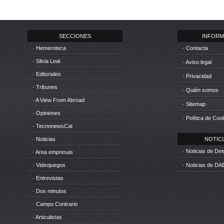
SECCIONES
INFORM
· Hemeroteca
· Contacta
· Silvia Leal
· Aviso legal
· Editoriales
· Privacidad
· Tribunes
· Quién somos
· A View From Abroad
· Sitemap
· Opiniones
· Política de Coo
· TecnonewsCat
· Noticias
NOTICIA
· Noticias de D
· Area empresas
· Videojuegos
· Noticias de DA
· Entrevistas
· Dos minutos
· Campo Contrario
· Articulistas