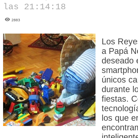
las 21:14:18
2883
Los Reye
a Papá No
deseado 
smartphon
únicos c
durante l
fiestas. C
tecnologí
los que e
encontra
inteligen