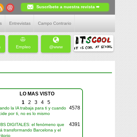
Suscríbete a nuestra revista ➨
s
Entrevistas
Campo Contrario
s
Empleo
@www
LO MAS VISTO
1
2
3
4
5
4578
ndo la IA trabaja para ti y cuando
ide por ti, no es lo mismo
4391
BS DIGITALES: el fenómeno que
tá transformando Barcelona y el
ritorio