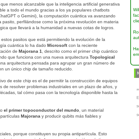
que menos alcanzable que la inteligencia artificial generativa
Wi
ble a todo el mundo gracias a los ya populares chatbots
fac
hatGPT o Gemini), la computación cuántica va avanzando
cli
a pasito, perfilándose como la próxima revolución en materia
gica que llevará a la humanidad a nuevas cotas de logros.
Ro
aut
estos pasitos que está permitiendo la evolución de la
ogía cuántica lo ha dado
Microsoft
con la reciente
Ha
tación de
Majorana 1
, descrito como el primer chip cuántico
em
ndo que funciona con una nueva arquitectura
Topological
una arquitectura pensada para agrupar un gran número de
en un único chip de tamaño reducido.
tivo de este chip es el de permitir la construcción de equipos
 de resolver problemas industriales en un plazo de años, y
a
écadas, tal cómo pasa con la tecnología disponible hasta la
s
mo
el primer topoconductor del mundo
, un material
s
 partículas
Majorana
y producir qubits más fiables y
ales, porque constituyen su propia antipartícula. Esto