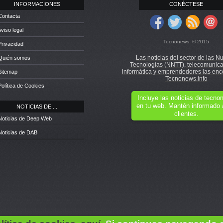
INFORMACIONES
CONÉCTESE
Contacta
Aviso legal
Tecnonews. © 2015
Privacidad
Las notícias del sector de las N
 Quién somos
Tecnologías (NNTT), telecomunica
informática y emprendedores las enc
Sitemap
Tecnonews.info
Política de Cookies
Incluye las noticias de tecn
en tu web. Mantén informado 
NOTICIAS DE ...
clientes.
Noticias de Deep Web
Noticias de DAB