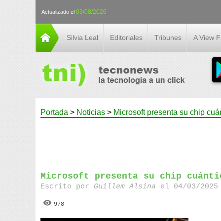
03/08/2026
Actualizado el
Silvia Leal
Editoriales
Tribunes
A View 
Portada
>
Noticias
>
Microsoft presenta su chip cuá
Microsoft presenta su chip cuánti
Escrito por
Guillem Alsina
el 04/03/2025 
978