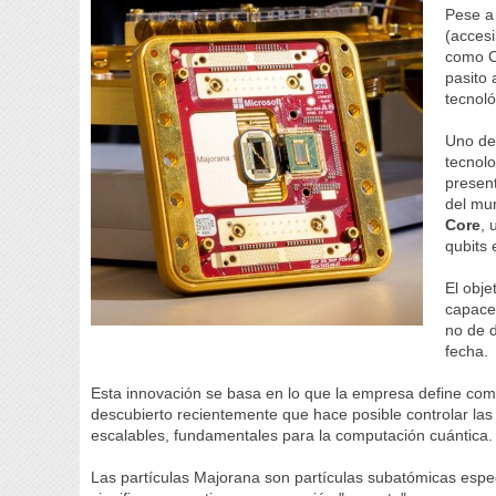
Pese a 
(accesi
como C
pasito 
tecnoló
Uno de 
tecnol
presen
del mu
Core
, 
qubits 
El obje
capaces
no de d
fecha.
Esta innovación se basa en lo que la empresa define co
descubierto recientemente que hace posible controlar las
escalables, fundamentales para la computación cuántica.
Las partículas Majorana son partículas subatómicas especi