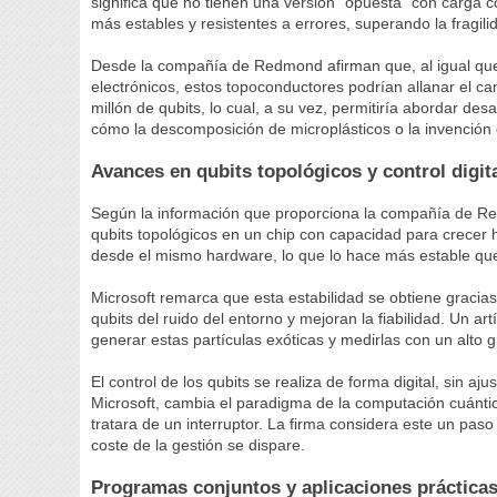
significa que no tienen una versión "opuesta" con carga 
más estables y resistentes a errores, superando la fragilid
Desde la compañía de Redmond afirman que, al igual que 
electrónicos, estos topoconductores podrían allanar el c
millón de qubits, lo cual, a su vez, permitiría abordar desa
cómo la descomposición de microplásticos o la invención 
Avances en qubits topológicos y control digit
Según la información que proporciona la compañía de 
qubits topológicos en un chip con capacidad para crecer h
desde el mismo hardware, lo que lo hace más estable que
Microsoft remarca que esta estabilidad se obtiene gracia
qubits del ruido del entorno y mejoran la fiabilidad. Un art
generar estas partículas exóticas y medirlas con un alto g
El control de los qubits se realiza de forma digital, sin 
Microsoft, cambia el paradigma de la computación cuánti
tratara de un interruptor. La firma considera este un paso
coste de la gestión se dispare.
Programas conjuntos y aplicaciones práctica