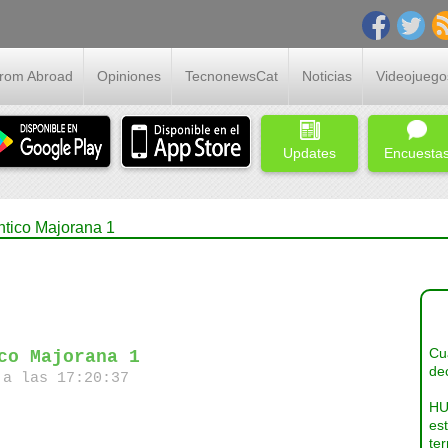
From Abroad
Opiniones
TecnonewsCat
Noticias
Videojuego
Updates
Encuesta
ntico Majorana 1
Cua
co Majorana 1
dec
a las 17:20:37
HU
es
ter