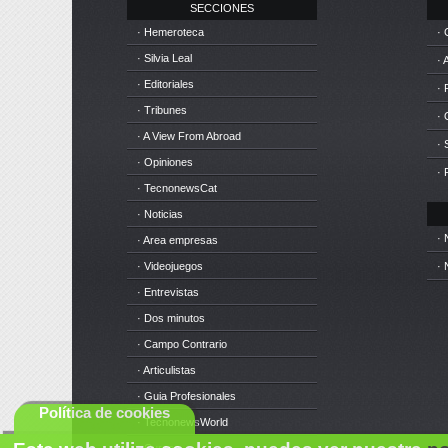
SECCIONES
· Hemeroteca
· 
· Silvia Leal
· 
· Editoriales
· 
· Tribunes
·
· A View From Abroad
· 
· Opiniones
· 
· TecnonewsCat
· Noticias
· 
· Area empresas
· Videojuegos
· 
· Entrevistas
· Dos minutos
· Campo Contrario
· Articulistas
· Guia Profesionales
Política de cookies
· TecnonewsWorld