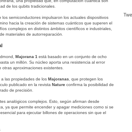
contraria, una propiedad que, en computación cuántica son
ad de los qubits tradicionales.
Twe
los semiconductores impulsaron los actuales dispositivos
amino hacia la creación de sistemas cuánticos que superen el
fíos complejos en distintos ámbitos científicos e industriales,
de materiales de autorreparación.
al
Redmond,
Majorana 1
está basado en un conjunto de ocho
asta un millón. Su núcleo aporta una resistencia al error
 otras aproximaciones existentes.
s a las propiedades de los
Majoranas
, que protegen los
ículo publicado en la revista
Nature
confirma la posibilidad de
rado de precisión.
ajustes analógicos complejos. Esto, según afirman desde
ca, ya que permite encender y apagar mediciones como si se
 esencial para ejecutar billones de operaciones sin que el
s