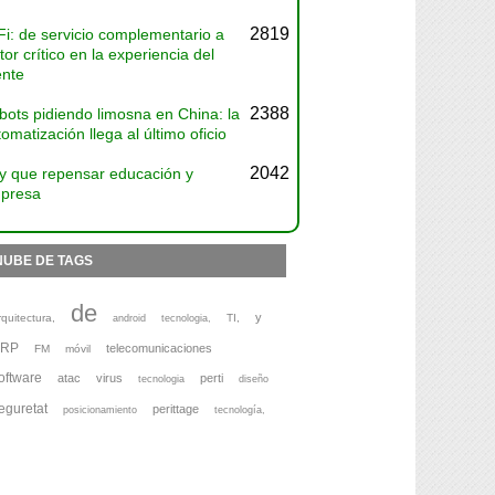
2819
Fi: de servicio complementario a
tor crítico en la experiencia del
ente
2388
bots pidiendo limosna en China: la
omatización llega al último oficio
2042
y que repensar educación y
presa
NUBE DE TAGS
de
y
rquitectura,
TI,
android
tecnologia,
ERP
telecomunicaciones
FM
móvil
oftware
atac
virus
perti
tecnologia
diseño
eguretat
perittage
posicionamiento
tecnología,