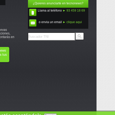
¿Quieres anunciarte en tecnonews?
Llama al teléfono
► 93 459 18 69
o envia un email
► clique aqui
uevas
ciones,
ontarás en
onews
a tus