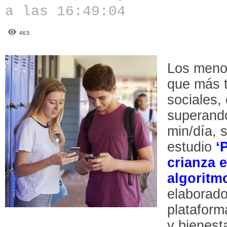
a las 16:49:04
463
Los meno
que más 
sociales,
superando
min/día, 
estudio
‘
crianza e
algoritmo
elaborad
plataform
y bienest