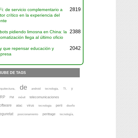
2819
Fi: de servicio complementario a
tor crítico en la experiencia del
ente
2388
bots pidiendo limosna en China: la
omatización llega al último oficio
2042
y que repensar educación y
presa
NUBE DE TAGS
de
y
rquitectura,
TI,
android
tecnologia,
ERP
telecomunicaciones
FM
móvil
oftware
atac
virus
perti
tecnologia
diseño
eguretat
perittage
posicionamiento
tecnología,