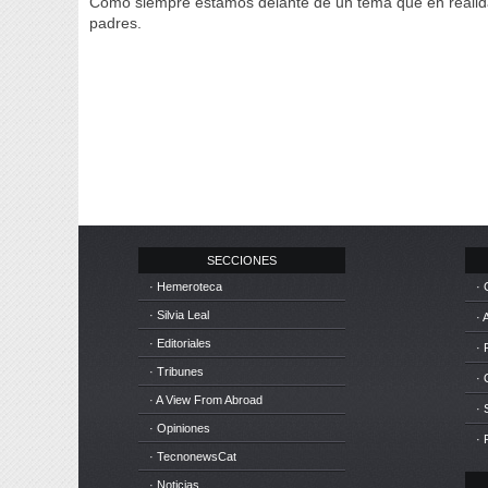
Como siempre estamos delante de un tema que en realidad
padres.
SECCIONES
· Hemeroteca
· 
· Silvia Leal
· 
· Editoriales
· 
· Tribunes
·
· A View From Abroad
· 
· Opiniones
· 
· TecnonewsCat
· Noticias