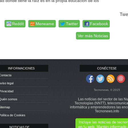
 donde tiene la raíz es en la propia educación de los
Twe
Reddit
Meneame
Twitter
Facebook
Ver más Noticias
INFORMACIONES
CONÉCTESE
Contacta
Aviso legal
Tecnonews. © 2015
Privacidad
Las notícias del sector de las N
 Quién somos
Tecnologías (NNTT), telecomunica
informática y emprendedores las enc
Sitemap
Tecnonews.info
Política de Cookies
Incluye las noticias de tecn
en tu web. Mantén informado 
NOTICIAS DE ...