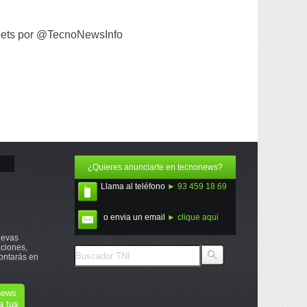
ets por @TecnoNewsInfo
¿Quieres anunciarte en tecnonews?
Llama al teléfono
► 93 459 18 69
o envia un email
► clique aqui
uevas
ciones,
ontarás en
onews
a tus