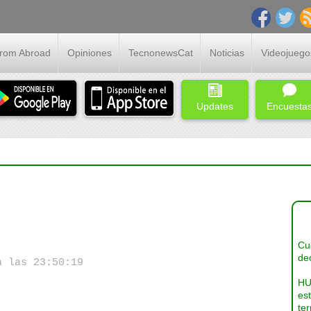
From Abroad
Opiniones
TecnonewsCat
Noticias
Videojuego
Updates
Encuesta
Cua
dec
a las 23:50:19
HU
es
ter