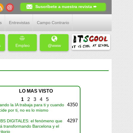
Suscríbete a nuestra revista ➨
s
Entrevistas
Campo Contrario
s
Empleo
@www
LO MAS VISTO
1
2
3
4
5
4350
ndo la IA trabaja para ti y cuando
ide por ti, no es lo mismo
4297
BS DIGITALES: el fenómeno que
tá transformando Barcelona y el
ritorio