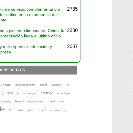
2785
Fi: de servicio complementario a
tor crítico en la experiencia del
ente
2380
bots pidiendo limosna en China: la
omatización llega al último oficio
2037
y que repensar educación y
presa
NUBE DE TAGS
oftware
FM
posicionamiento
diseño
android
eguretat
y
perittage
tecnología,
tecnologia
telecomunicaciones
atac
móvil
cnologia,
de
ERP
virus
perti
TI,
arquitectura,