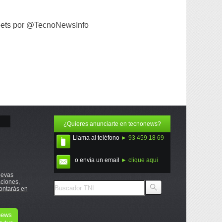
ets por @TecnoNewsInfo
¿Quieres anunciarte en tecnonews?
Llama al teléfono
► 93 459 18 69
o envia un email
► clique aqui
uevas
ciones,
ontarás en
onews