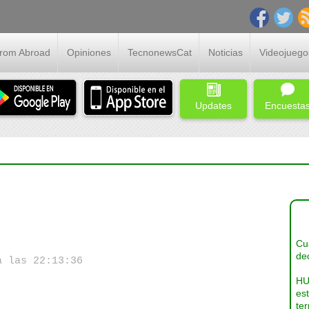
From Abroad
Opiniones
TecnonewsCat
Noticias
Videojuego
Updates
Encuesta
Cua
dec
a las 22:13:36
HU
es
ter