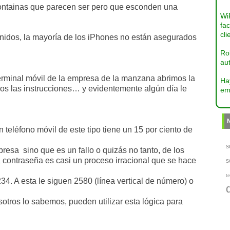
tontainas que parecen ser pero que esconden una
Wi
fac
cli
nidos, la mayoría de los iPhones no están asegurados
Ro
aut
minal móvil de la empresa de la manzana abrimos la
Ha
os las instrucciones… y evidentemente algún día le
em
 teléfono móvil de este tipo tiene un 15 por ciento de
s
resa sino que es un fallo o quizás no tanto, de los
a contraseña es casi un proceso irracional que se hace
s
te
34. A esta le siguen 2580 (línea vertical de número) o
otros lo sabemos, pueden utilizar esta lógica para