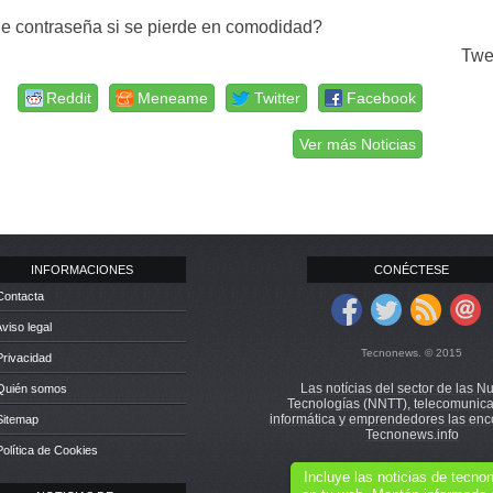
de contraseña si se pierde en comodidad?
Twe
Reddit
Meneame
Twitter
Facebook
Ver más Noticias
INFORMACIONES
CONÉCTESE
Contacta
Aviso legal
Tecnonews. © 2015
Privacidad
Las notícias del sector de las N
 Quién somos
Tecnologías (NNTT), telecomunica
informática y emprendedores las enc
Sitemap
Tecnonews.info
Política de Cookies
Incluye las noticias de tecn