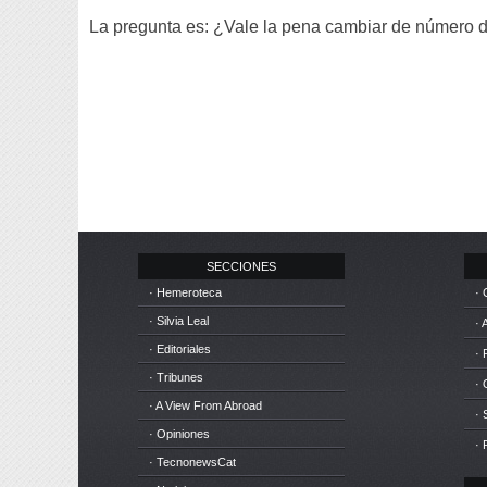
La pregunta es: ¿Vale la pena cambiar de número 
SECCIONES
· Hemeroteca
· 
· Silvia Leal
· 
· Editoriales
· 
· Tribunes
·
· A View From Abroad
· 
· Opiniones
· 
· TecnonewsCat