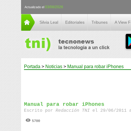
03/08/2026
Actualizado el
Silvia Leal
Editoriales
Tribunes
A View 
Portada
>
Noticias
>
Manual para robar iPhones
Manual para robar iPhones
Escrito por
Redacción TNI
el 29/06/2011 
5700