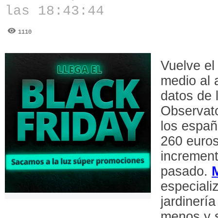
las 18:43:44
1110
Vuelve el
medio al 
datos de 
Observato
los españ
260 euros
increment
pasado.
especiali
jardinerí
menos y 