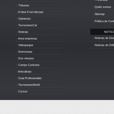
· Tribunes
· Quién somos
· A View From Abroad
· Sitemap
· Opiniones
· Política de Coo
· TecnonewsCat
· Noticias
NOTICIA
· Noticias de D
· Area empresas
· Videojuegos
· Noticias de DA
· Entrevistas
· Dos minutos
· Campo Contrario
· Articulistas
· Guia Profesionales
· TecnonewsWorld
· Cursos