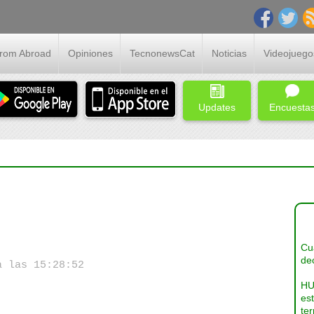
From Abroad
Opiniones
TecnonewsCat
Noticias
Videojuego
Updates
Encuesta
Cua
dec
a las 15:28:52
HU
es
ter