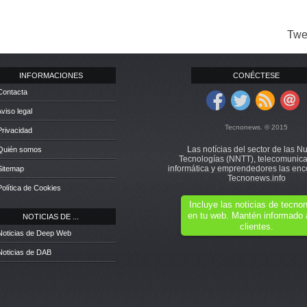
Twe
INFORMACIONES
CONÉCTESE
Contacta
Aviso legal
Tecnonews. © 2015
Privacidad
Las notícias del sector de las N
 Quién somos
Tecnologías (NNTT), telecomunica
informática y emprendedores las enc
Sitemap
Tecnonews.info
Política de Cookies
Incluye las noticias de tecn
en tu web. Mantén informado 
NOTICIAS DE ...
clientes.
Noticias de Deep Web
Noticias de DAB