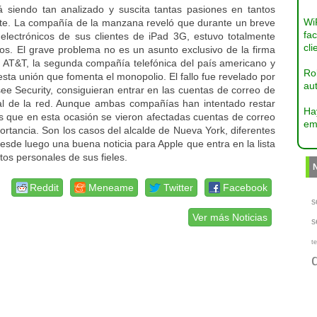
 siendo tan analizado y suscita tantas pasiones en tantos
Wi
rte. La compañía de la manzana reveló que durante un breve
fac
 electrónicos de sus clientes de iPad 3G, estuvo totalmente
cli
s. El grave problema no es un asunto exclusivo de la firma
 AT&T, la segunda compañía telefónica del país americano y
Ro
esta unión que fomenta el monopolio. El fallo fue revelado por
aut
 Security, consiguieran entrar en las cuentas de correo de
tal de la red. Aunque ambas compañías han intentado restar
Ha
s que en esta ocasión se vieron afectadas cuentas de correo
em
ortancia. Son los casos del alcalde de Nueva York, diferentes
esde luego una buena noticia para Apple que entra en la lista
os personales de sus fieles.
Reddit
Meneame
Twitter
Facebook
s
Ver más Noticias
s
te