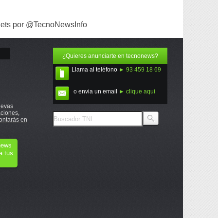
ets por @TecnoNewsInfo
¿Quieres anunciarte en tecnonews?
Llama al teléfono
► 93 459 18 69
o envia un email
► clique aqui
uevas
ciones,
ontarás en
onews
a tus