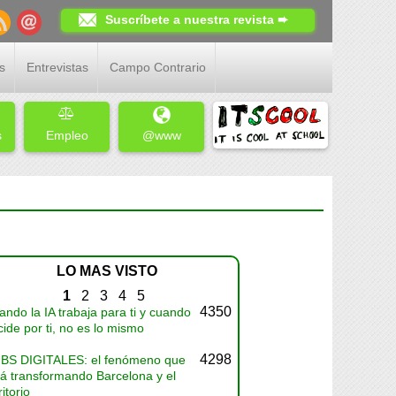
Suscríbete a nuestra revista ➨
s
Entrevistas
Campo Contrario
s
Empleo
@www
LO MAS VISTO
1
2
3
4
5
4350
ndo la IA trabaja para ti y cuando
ide por ti, no es lo mismo
4298
BS DIGITALES: el fenómeno que
tá transformando Barcelona y el
ritorio