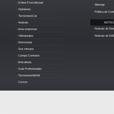
· A View From Abroad
· Sitemap
· Opiniones
· Política de Coo
· TecnonewsCat
· Noticias
NOTICIA
· Noticias de D
· Area empresas
· Videojuegos
· Noticias de DA
· Entrevistas
· Dos minutos
· Campo Contrario
· Articulistas
· Guia Profesionales
· TecnonewsWorld
· Cursos