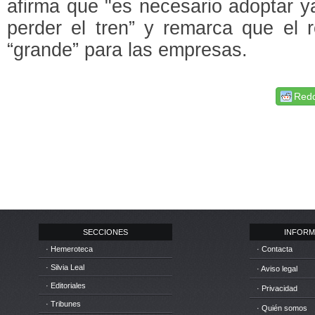
afirma que "es necesario adoptar y
perder el tren” y remarca que el r
“grande” para las empresas.
Redd
SECCIONES
INFORM
· Hemeroteca
· Contacta
· Silvia Leal
· Aviso legal
· Editoriales
· Privacidad
· Tribunes
· Quién somos