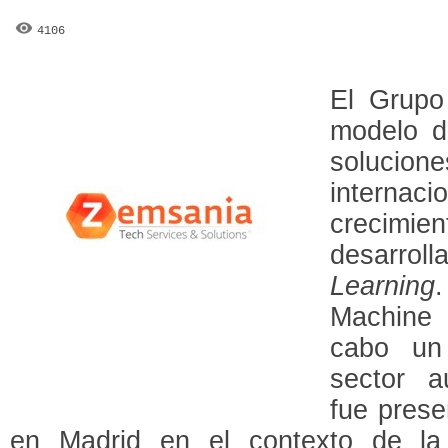
4106
El Grup
modelo d
solucion
internac
crecim
desarrol
Learning
.
Machine 
cabo un
sector a
fue pres
en Madrid en el contexto de la 