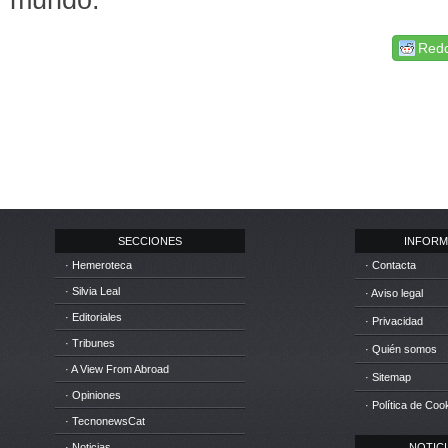
Redd
SECCIONES
INFORM
· Hemeroteca
· Contacta
· Silvia Leal
· Aviso legal
· Editoriales
· Privacidad
· Tribunes
· Quién somos
· A View From Abroad
· Sitemap
· Opiniones
· Política de Coo
· TecnonewsCat
· Noticias
NOTICIA