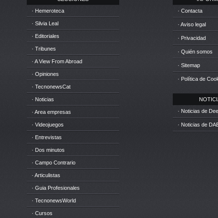
· Hemeroteca
· Contacta
· Silvia Leal
· Aviso legal
· Editoriales
· Privacidad
· Tribunes
· Quién somos
· A View From Abroad
· Sitemap
· Opiniones
· Política de Coo
· TecnonewsCat
· Noticias
NOTICIA
· Noticias de D
· Area empresas
· Videojuegos
· Noticias de DA
· Entrevistas
· Dos minutos
· Campo Contrario
· Articulistas
· Guia Profesionales
· TecnonewsWorld
· Cursos