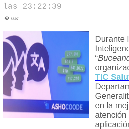
las 23:22:39
3307
Durante 
Inteligenc
“
Buceand
organiza
TIC Salu
Departam
Generali
en la me
atención 
aplicació