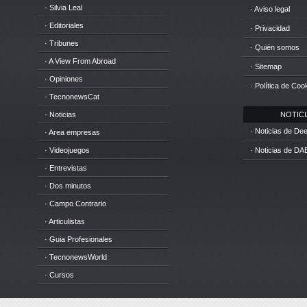
· Silvia Leal
· Aviso legal
· Editoriales
· Privacidad
· Tribunes
· Quién somos
· A View From Abroad
· Sitemap
· Opiniones
· Política de Coo
· TecnonewsCat
· Noticias
NOTICIA
· Noticias de D
· Area empresas
· Videojuegos
· Noticias de DA
· Entrevistas
· Dos minutos
· Campo Contrario
· Articulistas
· Guia Profesionales
· TecnonewsWorld
· Cursos