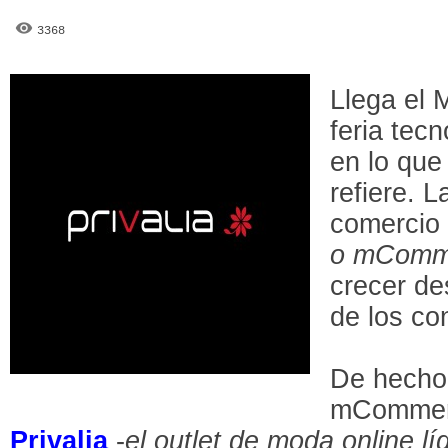
3368
Llega el 
feria tec
en lo que 
refiere. L
comercio 
o mComm
crecer de
de los co
De hecho,
mCommerc
Privalia
-
el outlet de moda online l