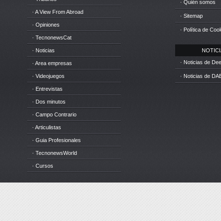
· Quién somos
· A View From Abroad
· Sitemap
· Opiniones
· Política de Coo
· TecnonewsCat
· Noticias
NOTICIA
· Noticias de D
· Area empresas
· Videojuegos
· Noticias de DA
· Entrevistas
· Dos minutos
· Campo Contrario
· Articulistas
· Guia Profesionales
· TecnonewsWorld
· Cursos