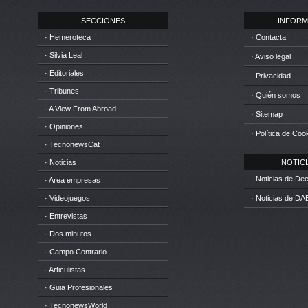
SECCIONES
INFORM
· Hemeroteca
· Contacta
· Silvia Leal
· Aviso legal
· Editoriales
· Privacidad
· Tribunes
· Quién somos
· A View From Abroad
· Sitemap
· Opiniones
· Política de Coo
· TecnonewsCat
· Noticias
NOTICIA
· Noticias de D
· Area empresas
· Videojuegos
· Noticias de DA
· Entrevistas
· Dos minutos
· Campo Contrario
· Articulistas
· Guia Profesionales
· TecnonewsWorld