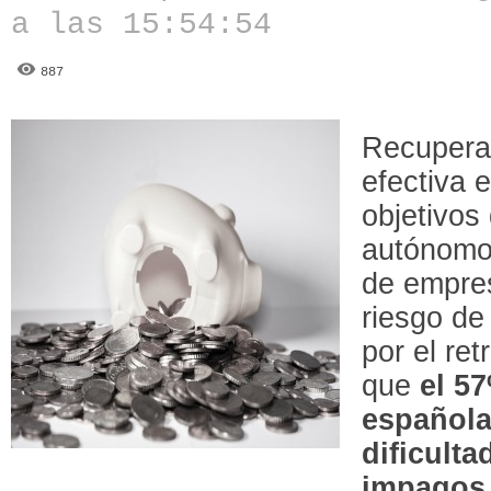
a las 15:54:54
887
Recupera
efectiva 
objetivos
autónomo
de empre
riesgo de
por el re
que
el 5
española
dificulta
impagos 