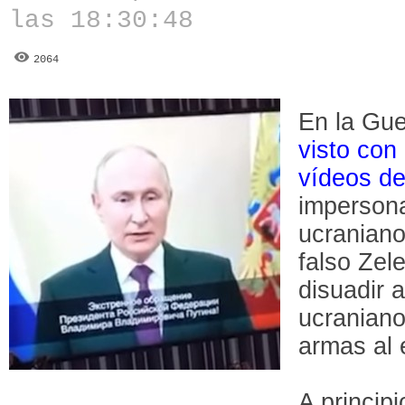
las 18:30:48
2064
En la Gu
visto con
vídeos de
impersona
ucraniano
falso Zel
disuadir a
ucraniano
armas al 
A princip