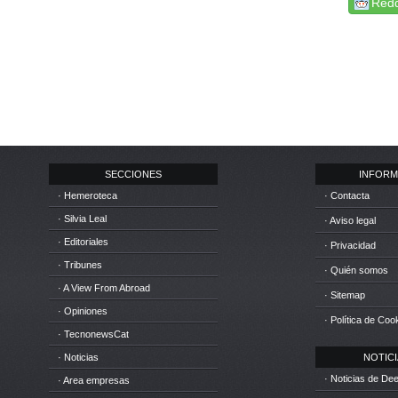
Redd
SECCIONES
INFORM
· Hemeroteca
· Contacta
· Silvia Leal
· Aviso legal
· Editoriales
· Privacidad
· Tribunes
· Quién somos
· A View From Abroad
· Sitemap
· Opiniones
· Política de Coo
· TecnonewsCat
· Noticias
NOTICIA
· Noticias de D
· Area empresas