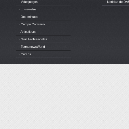
· Videojuegos
· Noticias de DA
· Entrevistas
· Dos minutos
· Campo Contrario
· Articulistas
· Guia Profesionales
· TecnonewsWorld
· Cursos