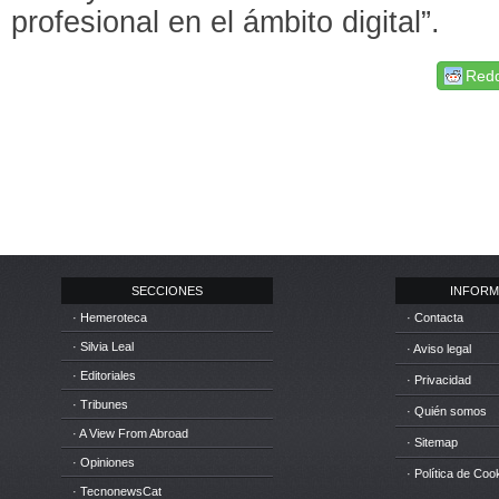
profesional en el ámbito digital”.
Redd
SECCIONES
INFORM
· Hemeroteca
· Contacta
· Silvia Leal
· Aviso legal
· Editoriales
· Privacidad
· Tribunes
· Quién somos
· A View From Abroad
· Sitemap
· Opiniones
· Política de Coo
· TecnonewsCat