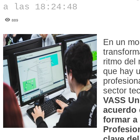
a las 18:24:48
889
En un mom
transform
ritmo del
que hay u
profesion
sector te
VASS Uni
acuerdo 
formar a
Profesio
clave del