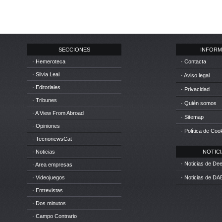
SECCIONES
INFORM
· Hemeroteca
· Contacta
· Silvia Leal
· Aviso legal
· Editoriales
· Privacidad
· Tribunes
· Quién somos
· A View From Abroad
· Sitemap
· Opiniones
· Política de Coo
· TecnonewsCat
· Noticias
NOTICIA
· Noticias de D
· Area empresas
· Videojuegos
· Noticias de DA
· Entrevistas
· Dos minutos
· Campo Contrario