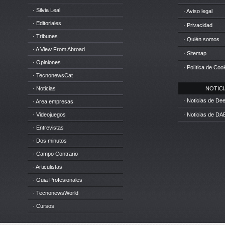
· Silvia Leal
· Aviso legal
· Editoriales
· Privacidad
· Tribunes
· Quién somos
· A View From Abroad
· Sitemap
· Opiniones
· Política de Coo
· TecnonewsCat
· Noticias
NOTICIA
· Noticias de D
· Area empresas
· Videojuegos
· Noticias de DA
· Entrevistas
· Dos minutos
· Campo Contrario
· Articulistas
· Guia Profesionales
· TecnonewsWorld
· Cursos