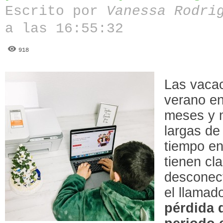
Escrito por
Vanessa Rodri
a las 16:55:32
918
Las vacac
verano e
meses y 
largas de
tiempo en
tienen cla
desconect
el llamad
pérdida 