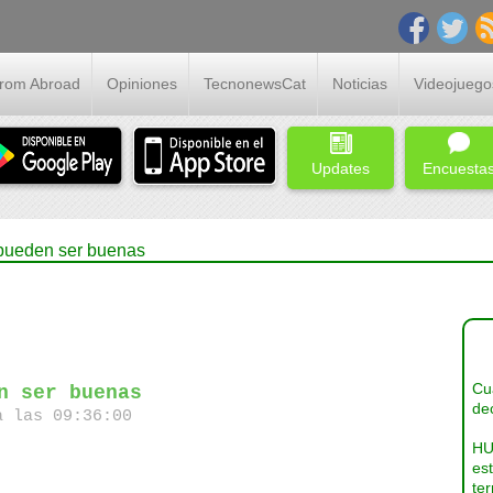
From Abroad
Opiniones
TecnonewsCat
Noticias
Videojuego
Updates
Encuesta
pueden ser buenas
Cua
n ser buenas
dec
a las 09:36:00
HU
es
ter