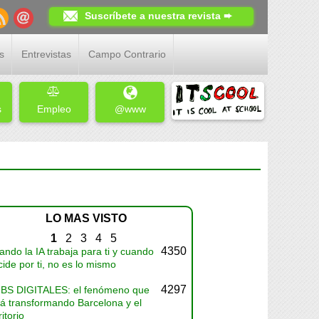
Suscríbete a nuestra revista ➨
s
Entrevistas
Campo Contrario
s
Empleo
@www
LO MAS VISTO
1
2
3
4
5
4350
ndo la IA trabaja para ti y cuando
ide por ti, no es lo mismo
4297
BS DIGITALES: el fenómeno que
tá transformando Barcelona y el
ritorio