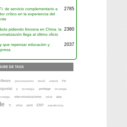
2785
Fi: de servicio complementario a
tor crítico en la experiencia del
ente
2380
bots pidiendo limosna en China: la
omatización llega al último oficio
2037
y que repensar educación y
presa
NUBE DE TAGS
oftware
FM
posicionamiento
diseño
android
eguretat
y
perittage
tecnología,
tecnologia
telecomunicaciones
atac
móvil
cnologia,
de
ERP
virus
perti
TI,
arquitectura,