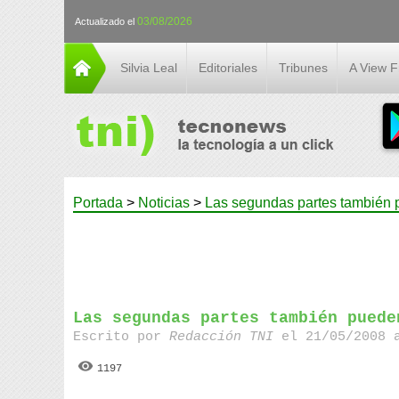
03/08/2026
Actualizado el
Silvia Leal
Editoriales
Tribunes
A View 
Portada
>
Noticias
>
Las segundas partes también 
Las segundas partes también puede
Escrito por
Redacción TNI
el 21/05/2008 
1197