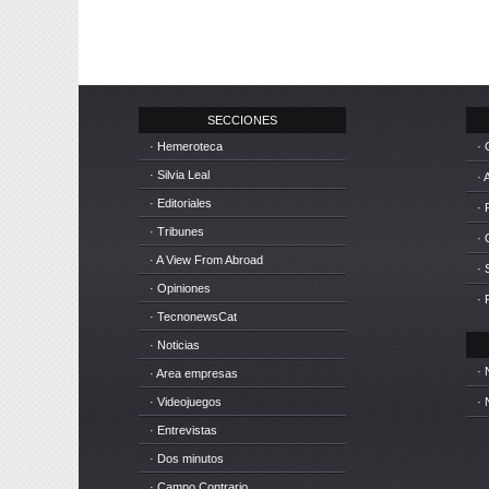
SECCIONES
· Hemeroteca
· 
· Silvia Leal
· 
· Editoriales
· 
· Tribunes
·
· A View From Abroad
· 
· Opiniones
· 
· TecnonewsCat
· Noticias
· 
· Area empresas
· Videojuegos
· 
· Entrevistas
· Dos minutos
· Campo Contrario