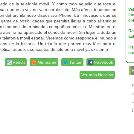
ado de la telefonía móvil. Y como todo aquello que toca el
Wi
mar que esta vez no va a ser distinto. Más aún si tenemos en
fac
n del archifamoso dispositivo iPhone. La innovación, que se
cli
 gama de posibilidades que permitía llevar a cabo el antiguo
 mismo con determinadas compañías móviles. Mientras en el
Ro
 aún no ha aparecido el conocido móvil. Sin lugar a duda un
aut
la telefonía móvil estatal. Veremos como responde el mundo a
os de la historia. Un triunfo que parece muy fácil para el
Ha
tética, aquellos conceptos de telefonía móvil ya existente
em
Reddit
Meneame
Twitter
Facebook
Ver más Noticias
s
s
te