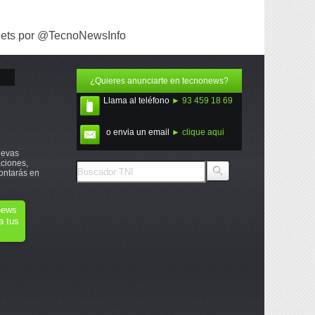
ets por @TecnoNewsInfo
¿Quieres anunciarte en tecnonews?
Llama al teléfono
► 93 459 18 69
o envia un email
► clique aqui
uevas
ciones,
ontarás en
onews
a tus