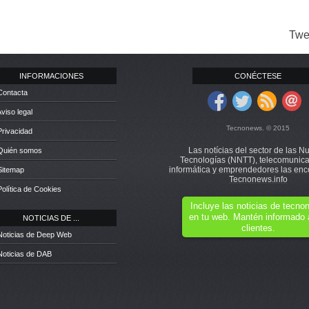
Twe
INFORMACIONES
CONÉCTESE
Contacta
Aviso legal
Tecnonews. © 2015
Privacidad
Las notícias del sector de las N
 Quién somos
Tecnologías (NNTT), telecomunica
informática y emprendedores las enc
Sitemap
Tecnonews.info
Política de Cookies
Incluye las noticias de tecn
en tu web. Mantén informado 
NOTICIAS DE ...
clientes.
Noticias de Deep Web
Noticias de DAB