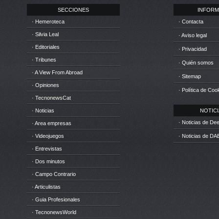
SECCIONES
INFORM
· Hemeroteca
· Contacta
· Silvia Leal
· Aviso legal
· Editoriales
· Privacidad
· Tribunes
· Quién somos
· A View From Abroad
· Sitemap
· Opiniones
· Política de Coo
· TecnonewsCat
· Noticias
NOTICIA
· Noticias de D
· Area empresas
· Videojuegos
· Noticias de DA
· Entrevistas
· Dos minutos
· Campo Contrario
· Articulistas
· Guia Profesionales
· TecnonewsWorld