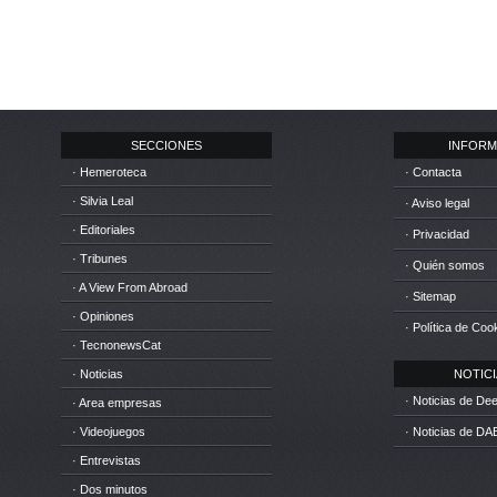
SECCIONES
INFORM
· Hemeroteca
· Contacta
· Silvia Leal
· Aviso legal
· Editoriales
· Privacidad
· Tribunes
· Quién somos
· A View From Abroad
· Sitemap
· Opiniones
· Política de Coo
· TecnonewsCat
· Noticias
NOTICIA
· Noticias de D
· Area empresas
· Videojuegos
· Noticias de DA
· Entrevistas
· Dos minutos