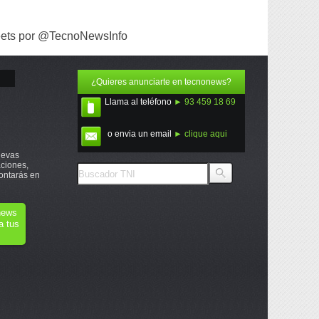
ets por @TecnoNewsInfo
¿Quieres anunciarte en tecnonews?
Llama al teléfono
► 93 459 18 69
o envia un email
► clique aqui
uevas
ciones,
ontarás en
onews
a tus