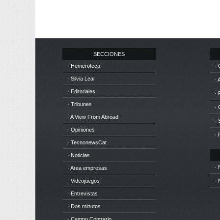
SECCIONES
· Hemeroteca
· 
· Silvia Leal
· 
· Editoriales
· 
· Tribunes
·
· A View From Abroad
· 
· Opiniones
· 
· TecnonewsCat
· Noticias
· 
· Area empresas
· Videojuegos
· 
· Entrevistas
· Dos minutos
· Campo Contrario