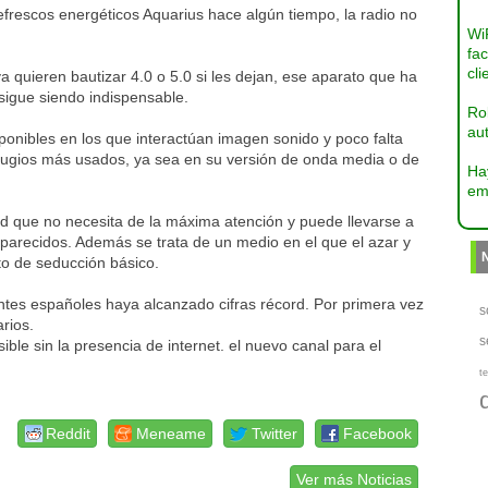
frescos energéticos Aquarius hace algún tiempo, la radio no
Wi
fac
cli
uieren bautizar 4.0 o 5.0 si les dejan, ese aparato que ha
igue siendo indispensable.
Ro
aut
onibles en los que interactúan imagen sonido y poco falta
rtilugios más usados, ya sea en su versión de onda media o de
Ha
em
dad que no necesita de la máxima atención y puede llevarse a
 parecidos. Además se trata de un medio en el que el azar y
to de seducción básico.
ntes españoles haya alcanzado cifras récord. Por primera vez
s
arios.
s
ble sin la presencia de internet. el nuevo canal para el
te
Reddit
Meneame
Twitter
Facebook
Ver más Noticias