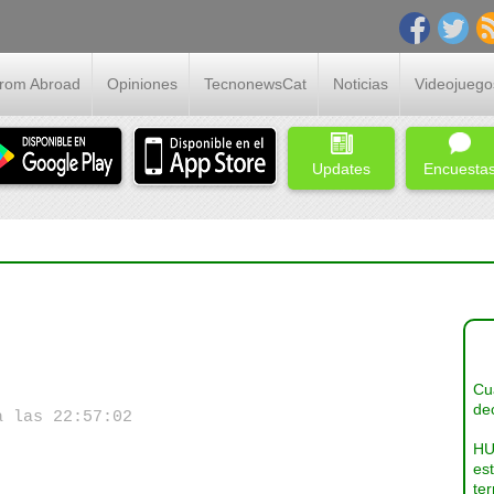
From Abroad
Opiniones
TecnonewsCat
Noticias
Videojuego
Updates
Encuesta
Cua
dec
a las 22:57:02
HU
es
ter