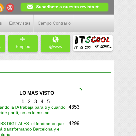
Suscríbete a nuestra revista ➨
s
Entrevistas
Campo Contrario
s
Empleo
@www
LO MAS VISTO
1
2
3
4
5
4353
ndo la IA trabaja para ti y cuando
ide por ti, no es lo mismo
4299
BS DIGITALES: el fenómeno que
tá transformando Barcelona y el
ritorio