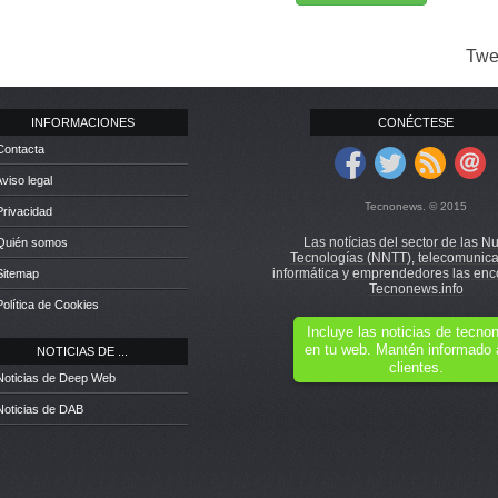
Twe
INFORMACIONES
CONÉCTESE
Contacta
Aviso legal
Tecnonews. © 2015
Privacidad
Las notícias del sector de las N
 Quién somos
Tecnologías (NNTT), telecomunica
informática y emprendedores las enc
Sitemap
Tecnonews.info
Política de Cookies
Incluye las noticias de tecn
en tu web. Mantén informado 
NOTICIAS DE ...
clientes.
Noticias de Deep Web
Noticias de DAB