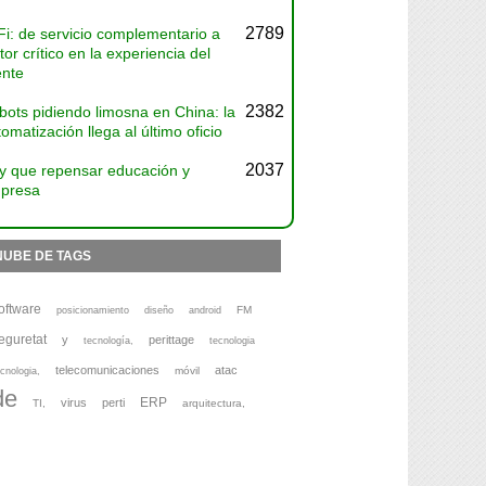
2789
Fi: de servicio complementario a
tor crítico en la experiencia del
ente
2382
bots pidiendo limosna en China: la
omatización llega al último oficio
2037
y que repensar educación y
presa
NUBE DE TAGS
oftware
FM
posicionamiento
diseño
android
eguretat
y
perittage
tecnología,
tecnologia
telecomunicaciones
atac
móvil
cnologia,
de
ERP
virus
perti
TI,
arquitectura,