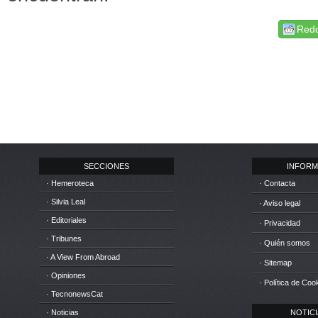
Redd
SECCIONES
INFORM
· Hemeroteca
· Contacta
· Silvia Leal
· Aviso legal
· Editoriales
· Privacidad
· Tribunes
· Quién somos
· A View From Abroad
· Sitemap
· Opiniones
· Política de Coo
· TecnonewsCat
· Noticias
NOTICIA