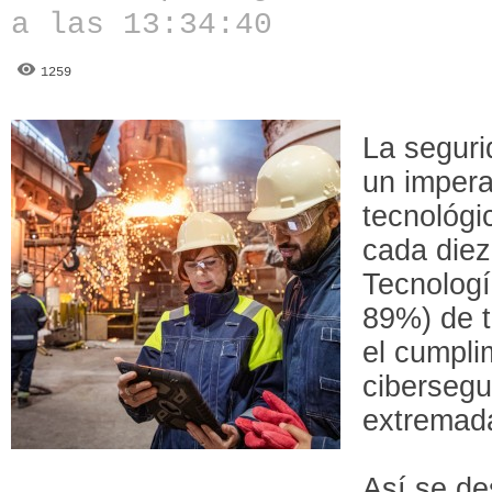
a las 13:34:40
1259
La seguri
un impera
tecnológi
cada diez
Tecnologí
89%) de 
el cumpli
ciberseg
extremad
Así se d