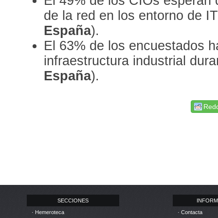
El 49% de los CIOs esperan q
de la red en los entorno de 
España
).
El 63% de los encuestados h
infraestructura industrial du
España
).
Redd
SECCIONES
INFORM
· Hemeroteca
· Contacta