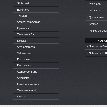
· Silvia Leal
· Aviso legal
· Editoriales
· Privacidad
· Tribunes
· Quién somos
· A View From Abroad
· Sitemap
· Opiniones
· Política de Coo
· TecnonewsCat
· Noticias
NOTICIA
· Noticias de D
· Area empresas
· Videojuegos
· Noticias de DA
· Entrevistas
· Dos minutos
· Campo Contrario
· Articulistas
· Guia Profesionales
· TecnonewsWorld
· Cursos