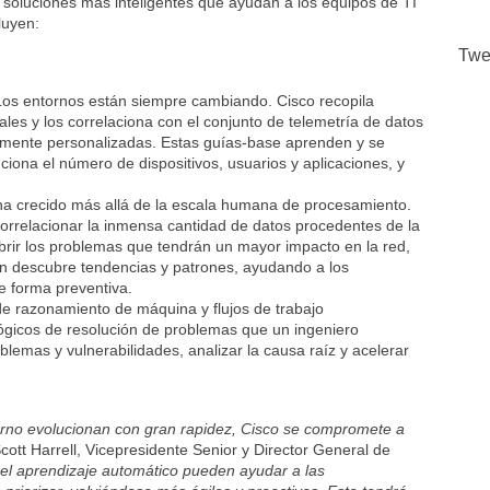
 soluciones más inteligentes que ayudan a los equipos de TI
luyen:
Twe
 Los entornos están siempre cambiando. Cisco recopila
les y los correlaciona con el conjunto de telemetría de datos
amente personalizadas. Estas guías-base aprenden y se
ona el número de dispositivos, usuarios y aplicaciones, y
 ha crecido más allá de la escala humana de procesamiento.
 correlacionar la inmensa cantidad de datos procedentes de la
brir los problemas que tendrán un mayor impacto en la red,
n descubre tendencias y patrones, ayudando a los
de forma preventiva.
s de razonamiento de máquina y flujos de trabajo
lógicos de resolución de problemas que un ingeniero
oblemas y vulnerabilidades, analizar la causa raíz y acelerar
torno evolucionan con gran rapidez, Cisco se compromete a
Scott Harrell, Vicepresidente Senior y Director General de
l y el aprendizaje automático pueden ayudar a las