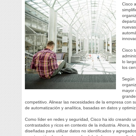
Cisco 
simplif
organiz
departa
nuevas 
automát
innovac
Cisco 
adminis
lo larg
los cen
Según l
organi
mayor c
grande
competitivo. Alinear las necesidades de la empresa con s
de automatización y analítica, basadas en datos y optimiza
Como líder en redes y seguridad, Cisco ha ido creando un
contrastados y ricos en contexto de la industria. Ahora,
diseñadas para utilizar datos no identificados y agregad