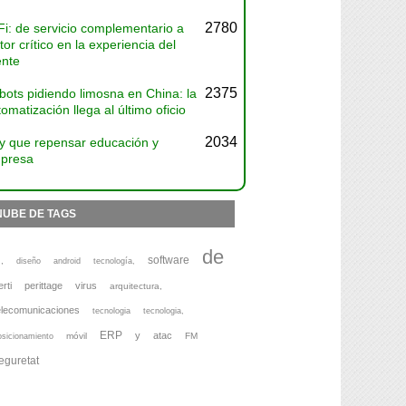
2780
Fi: de servicio complementario a
tor crítico en la experiencia del
ente
2375
bots pidiendo limosna en China: la
omatización llega al último oficio
2034
y que repensar educación y
presa
NUBE DE TAGS
de
software
,
diseño
android
tecnología,
erti
perittage
virus
arquitectura,
elecomunicaciones
tecnologia
tecnologia,
ERP
y
atac
móvil
FM
osicionamiento
eguretat