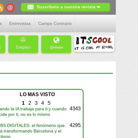
Suscríbete a nuestra revista ➨
s
Entrevistas
Campo Contrario
s
Empleo
@www
LO MAS VISTO
1
2
3
4
5
4343
ndo la IA trabaja para ti y cuando
ide por ti, no es lo mismo
4295
BS DIGITALES: el fenómeno que
tá transformando Barcelona y el
ritorio