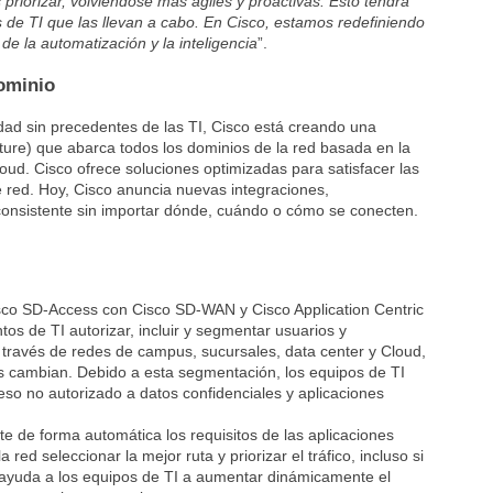
priorizar, volviéndose más ágiles y proactivas. Esto tendrá
s de TI que las llevan a cabo. En Cisco, estamos redefiniendo
 de la automatización y la inteligencia
”.
dominio
idad sin precedentes de las TI, Cisco está creando una
cture) que abarca todos los dominios de la red basada en la
oud. Cisco ofrece soluciones optimizadas para satisfacer las
red. Hoy, Cisco anuncia nuevas integraciones,
consistente sin importar dónde, cuándo o cómo se conecten.
isco SD-Access con Cisco SD-WAN y Cisco Application Centric
tos de TI autorizar, incluir y segmentar usuarios y
a través de redes de campus, sucursales, data center y Cloud,
es cambian. Debido a esta segmentación, los equipos de TI
eso no autorizado a datos confidenciales y aplicaciones
ite de forma automática los requisitos de las aplicaciones
 red seleccionar la mejor ruta y priorizar el tráfico, incluso si
 ayuda a los equipos de TI a aumentar dinámicamente el