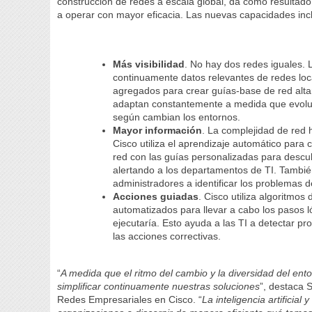
construcción de redes a escala global, da como resultado
a operar con mayor eficacia. Las nuevas capacidades inc
Más visibilidad
. No hay dos redes iguales.
continuamente datos relevantes de redes loca
agregados para crear guías-base de red alt
adaptan constantemente a medida que evoluci
según cambian los entornos.
Mayor información
. La complejidad de red
Cisco utiliza el aprendizaje automático para
red con las guías personalizadas para descu
alertando a los departamentos de TI. Tambié
administradores a identificar los problemas 
Acciones guiadas
. Cisco utiliza algoritmo
automatizados para llevar a cabo los pasos 
ejecutaría. Esto ayuda a las TI a detectar pr
las acciones correctivas.
“
A medida que el ritmo del cambio y la diversidad del en
simplificar continuamente nuestras soluciones
”, destaca 
Redes Empresariales en Cisco. “
La inteligencia artificia