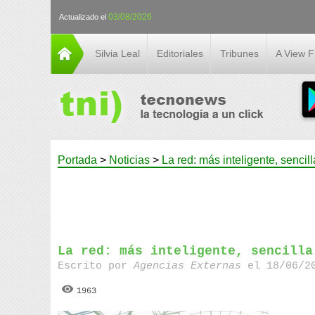
03/08/2026
Actualizado el
Silvia Leal
Editoriales
Tribunes
A View 
Portada
>
Noticias
>
La red: más inteligente, sencil
La red: más inteligente, sencilla
Escrito por
Agencias Externas
el 18/06/20
1963