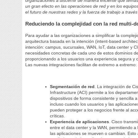
organizaciones a discernir de manera eficiente qué temas 
un gran efecto en las operaciones de red y en los equipo
el futuro de nuestras redes y la fuerza de trabajo a través
Reduciendo la complejidad con la red multi-
Para ayudar a las organizaciones a simplificar la complej
arquitectura basada en la intención (intent-based archite
intención: campus, sucursales, WAN, IoT, data center y Cl
necesidades concretas de cada uno de estos dominios de 
proporcionando a los usuarios una experiencia segura y 
Las nuevas integraciones facilitan de extremo a extremo:
Segmentación de red
. La integración de C
Infrastructure (ACI) permite a los departamen
dispositivos de forma consistente y sencilla 
incluso cuando los usuarios y las aplicacion
pueden proteger a los negocios frente al acc
críticas.
Experiencia de aplicaciones
. Cisco transm
entre el data center y la WAN, permitiendo a la
las aplicaciones se mueven o cambian. Esto