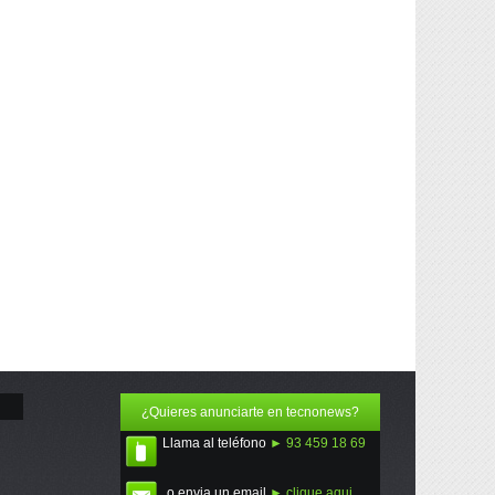
¿Quieres anunciarte en tecnonews?
Llama al teléfono
► 93 459 18 69
o envia un email
► clique aqui