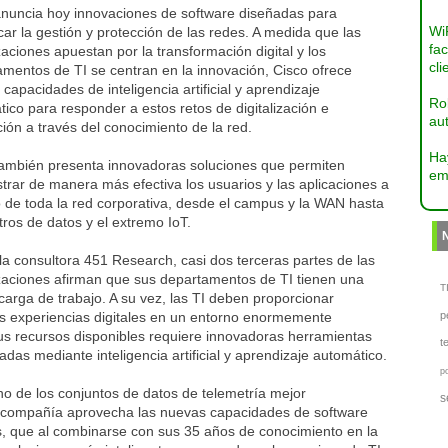
anuncia hoy innovaciones de software diseñadas para
Wi
icar la gestión y protección de las redes. A medida que las
fac
aciones apuestan por la transformación digital y los
cli
mentos de TI se centran en la innovación, Cisco ofrece
capacidades de inteligencia artificial y aprendizaje
Ro
ico para responder a estos retos de digitalización e
aut
ión a través del conocimiento de la red.
Ha
también presenta innovadoras soluciones que permiten
em
trar de manera más efectiva los usuarios y las aplicaciones a
o de toda la red corporativa, desde el campus y la WAN hasta
tros de datos y el extremo IoT.
a consultora 451 Research, casi dos terceras partes de las
zaciones afirman que sus departamentos de TI tienen una
TI
arga de trabajo. A su vez, las TI deben proporcionar
s experiencias digitales en un entorno enormemente
p
us recursos disponibles requiere innovadoras herramientas
t
das mediante inteligencia artificial y aprendizaje automático.
p
o de los conjuntos de datos de telemetría mejor
s
 la compañía aprovecha las nuevas capacidades de software
os, que al combinarse con sus 35 años de conocimiento en la