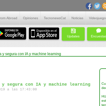
From Abroad
Opiniones
TecnonewsCat
Noticias
Videojuego
Updates
Encuesta
la y segura con IA y machine learning
Cua
 y segura con IA y machine learning
dec
19 a las 17:43:00
HU
es
ter