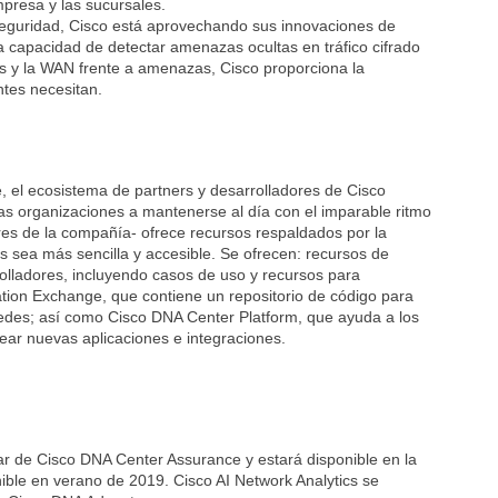
mpresa y las sucursales.
seguridad, Cisco está aprovechando sus innovaciones de
la capacidad de detectar amenazas ocultas en tráfico cifrado
es y la WAN frente a amenazas, Cisco proporciona la
ntes necesitan.
 el ecosistema de partners y desarrolladores de Cisco
las organizaciones a mantenerse al día con el imparable ritmo
es de la compañía- ofrece recursos respaldados por la
 sea más sencilla y accesible. Se ofrecen: recursos de
rrolladores, incluyendo casos de uso y recursos para
ion Exchange, que contiene un repositorio de código para
redes; así como Cisco DNA Center Platform, que ayuda a los
rear nuevas aplicaciones e integraciones.
ar de Cisco DNA Center Assurance y estará disponible en la
ible en verano de 2019. Cisco AI Network Analytics se