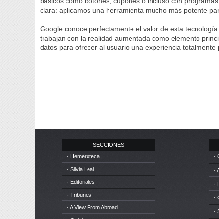
básicos como botones, cupones o incluso con programas de
clara: aplicamos una herramienta mucho más potente par
Google conoce perfectamente el valor de esta tecnología 
trabajan con la realidad aumentada como elemento princi
datos para ofrecer al usuario una experiencia totalmente
SECCIONES
· Hemeroteca
· 
· Silvia Leal
· 
· Editoriales
· 
· Tribunes
·
· A View From Abroad
· 