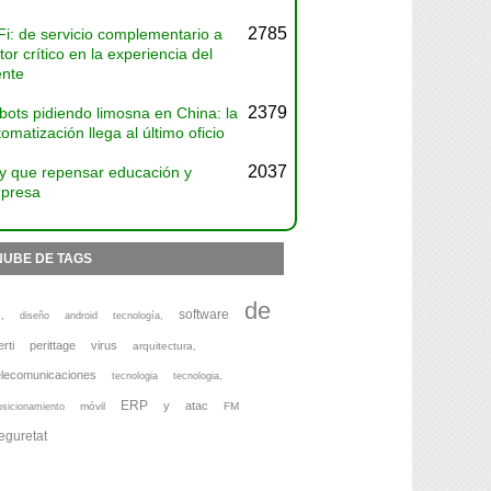
2785
Fi: de servicio complementario a
tor crítico en la experiencia del
ente
2379
bots pidiendo limosna en China: la
omatización llega al último oficio
2037
y que repensar educación y
presa
NUBE DE TAGS
de
software
,
diseño
android
tecnología,
erti
perittage
virus
arquitectura,
elecomunicaciones
tecnologia
tecnologia,
ERP
y
atac
móvil
FM
osicionamiento
eguretat