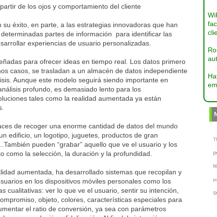
artir de los ojos y comportamiento del cliente
Wi
fac
u éxito, en parte, a las estrategias innovadoras que han
cli
e determinadas partes de información para identificar las
arrollar experiencias de usuario personalizadas.
Ro
aut
señadas para ofrecer ideas en tiempo real. Los datos primero
os casos, se trasladan a un almacén de datos independiente
Ha
isis. Aunque este modelo seguirá siendo importante en
em
nálisis profundo, es demasiado lento para los
oluciones tales como la realidad aumentada ya están
s.
paces de recoger una enorme cantidad de datos del mundo
n edificio, un logotipo, juguetes, productos de gran
TI
..También pueden “grabar” aquello que ve el usuario y los
como la selección, la duración y la profundidad.
p
t
lidad aumentada, ha desarrollado sistemas que recopilan y
usuarios en los dispositivos móviles personales como los
p
 cualitativas: ver lo que ve el usuario, sentir su intención,
s
ompromiso, objeto, colores, características especiales para
mentar el ratio de conversión, ya sea con parámetros