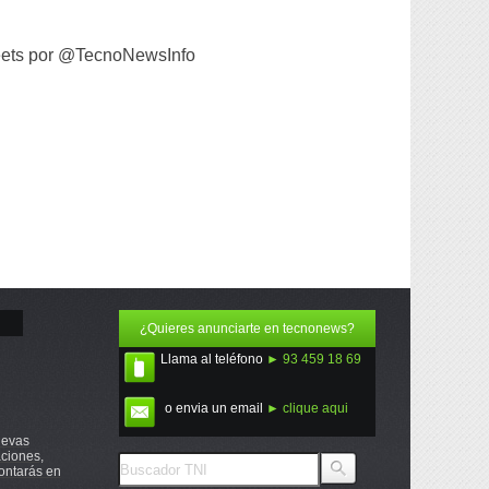
ets por @TecnoNewsInfo
¿Quieres anunciarte en tecnonews?
Llama al teléfono
► 93 459 18 69
o envia un email
► clique aqui
uevas
ciones,
ontarás en