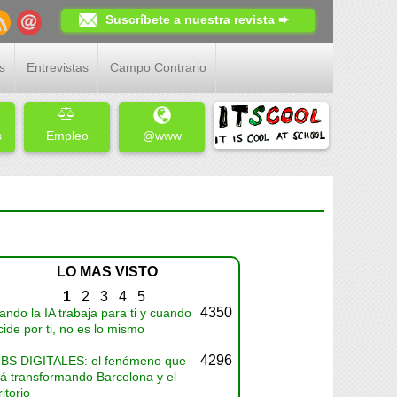
Suscríbete a nuestra revista ➨
s
Entrevistas
Campo Contrario
s
Empleo
@www
LO MAS VISTO
1
2
3
4
5
4350
ndo la IA trabaja para ti y cuando
ide por ti, no es lo mismo
4296
BS DIGITALES: el fenómeno que
tá transformando Barcelona y el
ritorio