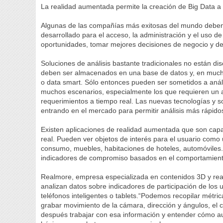
La realidad aumentada permite la creación de Big Data a p
Algunas de las compañías más exitosas del mundo deben s
desarrollado para el acceso, la administración y el uso d
oportunidades, tomar mejores decisiones de negocio y des
Soluciones de análisis bastante tradicionales no están di
deben ser almacenados en una base de datos y, en much
o data smart. Sólo entonces pueden ser sometidos a anál
muchos escenarios, especialmente los que requieren un a
requerimientos a tiempo real. Las nuevas tecnologías y s
entrando en el mercado para permitir análisis más rápido
Existen aplicaciones de realidad aumentada que son ca
real. Pueden ver objetos de interés para el usuario como u
consumo, muebles, habitaciones de hoteles, automóviles.
indicadores de compromiso basados en el comportamiento 
Realmore, empresa especializada en contenidos 3D y rea
analizan datos sobre indicadores de participación de los 
teléfonos inteligentes o tablets.“Podemos recopilar métricas
grabar movimiento de la cámara, dirección y ángulos, el c
después trabajar con esa información y entender cómo au