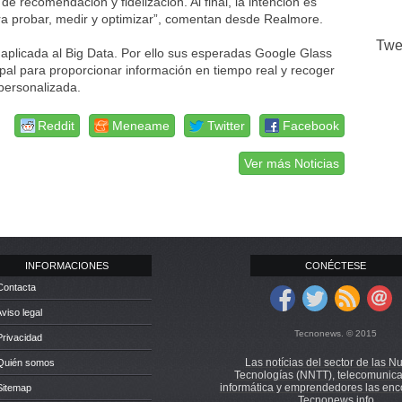
 recomendación y fidelización. Al final, la intención es
a probar, medir y optimizar”, comentan desde Realmore.
Twe
aplicada al Big Data. Por ello sus esperadas Google Glass
pal para proporcionar información en tiempo real y recoger
 personalizada.
Reddit
Meneame
Twitter
Facebook
Ver más Noticias
INFORMACIONES
CONÉCTESE
Contacta
Aviso legal
Tecnonews. © 2015
Privacidad
Las notícias del sector de las N
 Quién somos
Tecnologías (NNTT), telecomunica
informática y emprendedores las enc
Sitemap
Tecnonews.info