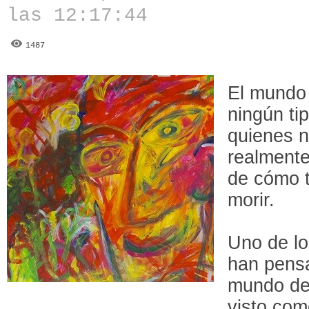
las 12:17:44
1487
El mundo
ningún ti
quienes n
realment
de cómo t
morir.
Uno de lo
han pensa
mundo del
visto com