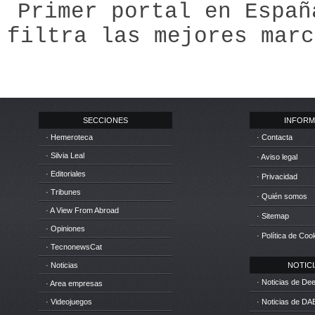
Primer portal en Españ
filtra las mejores marc
SECCIONES
INFORM
· Hemeroteca
· Contacta
· Silvia Leal
· Aviso legal
· Editoriales
· Privacidad
· Tribunes
· Quién somos
· A View From Abroad
· Sitemap
· Opiniones
· Política de Coo
· TecnonewsCat
· Noticias
NOTICIA
· Noticias de D
· Area empresas
· Videojuegos
· Noticias de DA