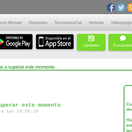
From Abroad
Opiniones
TecnonewsCat
Noticias
Videojuego
Updates
Encuesta
s a superar este momento
Cua
uperar este momento
dec
a las 18:58:19
HU
es
ter