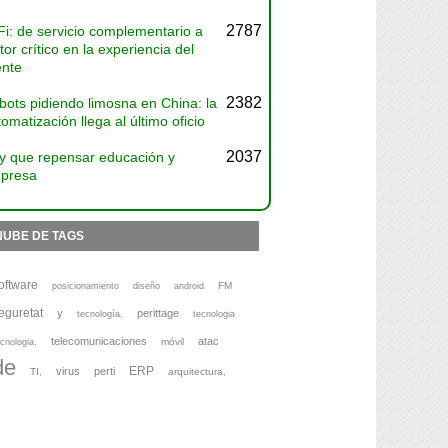
2787
Fi: de servicio complementario a
tor crítico en la experiencia del
ente
2382
bots pidiendo limosna en China: la
omatización llega al último oficio
2037
y que repensar educación y
presa
NUBE DE TAGS
oftware
FM
posicionamiento
diseño
android
eguretat
y
perittage
tecnología,
tecnologia
telecomunicaciones
atac
móvil
cnologia,
de
ERP
virus
perti
TI,
arquitectura,