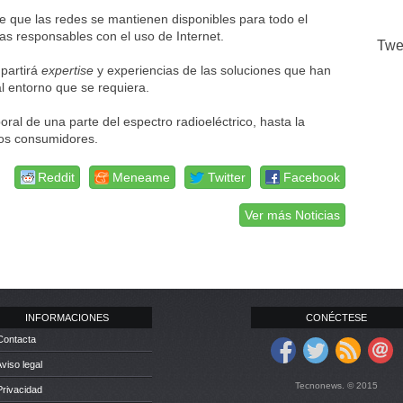
se que las redes se mantienen disponibles para todo el
as responsables con el uso de Internet.
Twe
mpartirá
expertise
y experiencias de las soluciones que han
l entorno que se requiera.
al de una parte del espectro radioeléctrico, hasta la
los consumidores.
Reddit
Meneame
Twitter
Facebook
Ver más Noticias
INFORMACIONES
CONÉCTESE
Contacta
Aviso legal
Tecnonews. © 2015
Privacidad