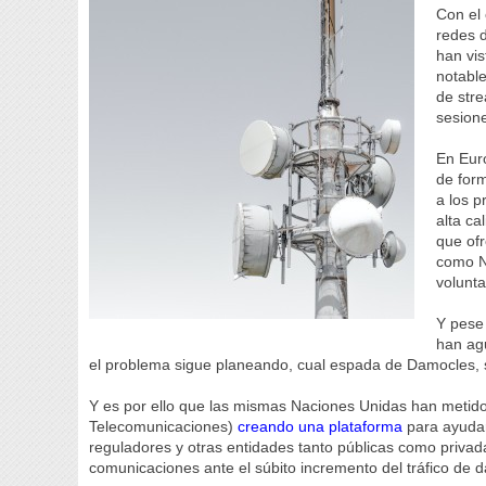
Con el
redes d
han vis
notable
de stre
sesione
En Euro
de form
a los p
alta ca
que of
como N
volunta
Y pese 
han agu
el problema sigue planeando, cual espada de Damocles, 
Y es por ello que las mismas Naciones Unidas han metido 
Telecomunicaciones)
creando una plataforma
para ayudar
reguladores y otras entidades tanto públicas como privada
comunicaciones ante el súbito incremento del tráfico de 