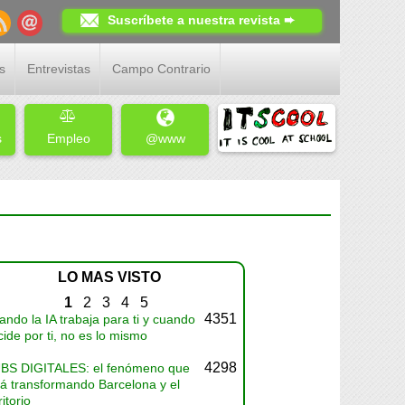
Suscríbete a nuestra revista ➨
s
Entrevistas
Campo Contrario
s
Empleo
@www
LO MAS VISTO
1
2
3
4
5
4351
ndo la IA trabaja para ti y cuando
ide por ti, no es lo mismo
4298
BS DIGITALES: el fenómeno que
tá transformando Barcelona y el
ritorio