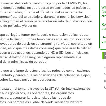
 comienzo del confinamiento obligado por la COVID-19, las
Wi
e datos de todas las operadoras en casi todos los países se
fac
to tensionadas; durante el día, el caudal se incrementa
cli
mente fruto del teletrabajo y, durante la noche, los servicios
aming toman el relevo para facilitar un rato de distracción con
Ro
s de películas y/o series.
aut
pa se llegó a temer por la posible saturación de las redes,
Ha
a que la Unión Europea tomó cartas en el asunto solicitando
em
roveedores de servicios de streaming (el vídeo, sobre todo en
lidad, es lo que más datos consume) que rebajaran la calidad
recen a sus usuarios, pasando de HD a SD. Los principales,
etflix, Amazon o Disney, se plegaron rápidamente a la
d de la administración europea.
s
a que a lo largo de estos días, las redes de comunicaciones
s
antado y parece que las posibilidades de colapso se alejan,
sobre las cabezas de las operadoras.
te
baza en el tema, a través de la UIT (Unión Internacional de
 a los gobiernos, las operadoras, los organismos
s, para asegurar la resistencia de las redes de
datos. Su nombre es Global Network Resiliency Platform.