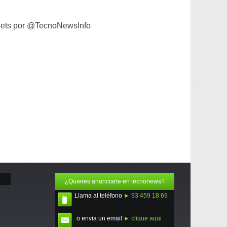
ets por @TecnoNewsInfo
¿Quieres anunciarte en tecnonews?
Llama al teléfono
► 93 459 18 69
o envia un email
► clique aqui