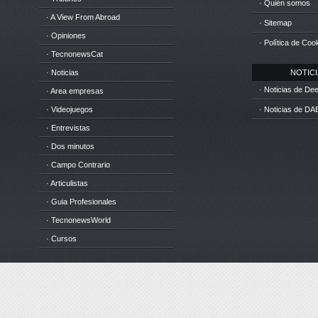
· Quién somos
· A View From Abroad
· Sitemap
· Opiniones
· Política de Coo
· TecnonewsCat
· Noticias
NOTICIA
· Noticias de D
· Area empresas
· Videojuegos
· Noticias de DA
· Entrevistas
· Dos minutos
· Campo Contrario
· Articulistas
· Guia Profesionales
· TecnonewsWorld
· Cursos