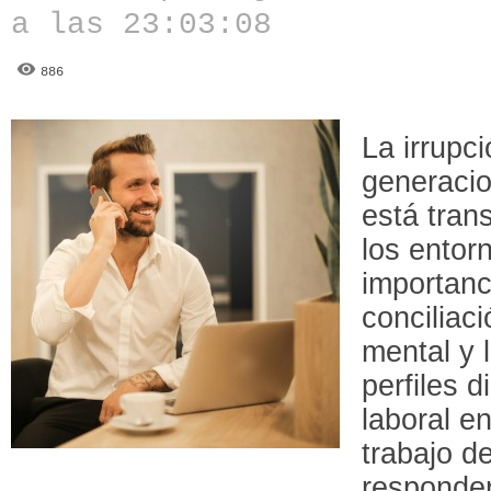
a las 23:03:08
886
La irrupc
generacio
está tran
los entor
importanc
conciliaci
mental y 
perfiles 
laboral e
trabajo d
responder