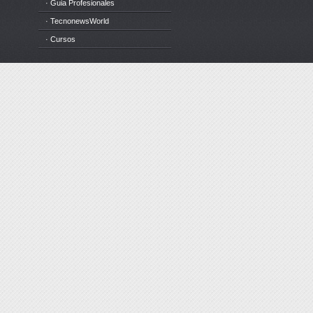
· Guia Profesionales
· TecnonewsWorld
· Cursos