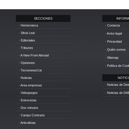
SECCIONES
INFORM
· Hemeroteca
· Contacta
· Silvia Leal
· Aviso legal
· Editoriales
· Privacidad
· Tribunes
· Quién somos
· A View From Abroad
· Sitemap
· Opiniones
· Política de Coo
· TecnonewsCat
· Noticias
NOTICIA
· Noticias de D
· Area empresas
· Videojuegos
· Noticias de DA
· Entrevistas
· Dos minutos
· Campo Contrario
· Articulistas