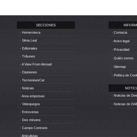
SECCIONES
INFORM
· Hemeroteca
· Contacta
· Silvia Leal
· Aviso legal
· Editoriales
· Privacidad
· Tribunes
· Quién somos
· A View From Abroad
· Sitemap
· Opiniones
· Política de Coo
· TecnonewsCat
· Noticias
NOTICIA
· Noticias de D
· Area empresas
· Videojuegos
· Noticias de DA
· Entrevistas
· Dos minutos
· Campo Contrario
· Articulistas