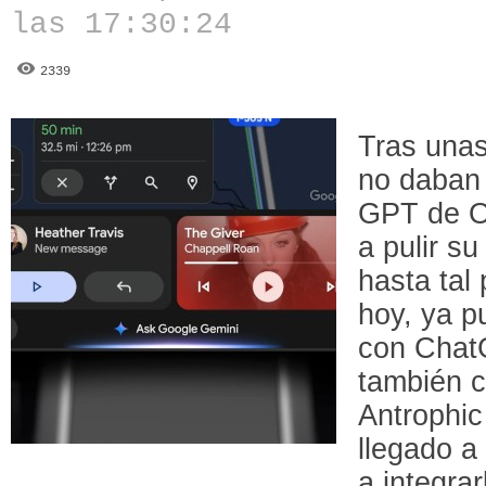
las 17:30:24
2339
Tras unas
no daban 
GPT de O
a pulir s
hasta tal
hoy, ya p
con Chat
también c
Antrophic
llegado a
a integrar