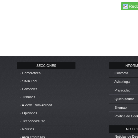
Redd
SECCIONES
INFORM
· Hemeroteca
· Contacta
· Silvia Leal
· Aviso legal
· Editoriales
· Privacidad
· Tribunes
· Quién somos
· A View From Abroad
· Sitemap
· Opiniones
· Política de Coo
· TecnonewsCat
· Noticias
NOTICIA
· Noticias de D
· Area empresas