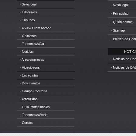
· Silvia Leal
· Aviso legal
· Editoriales
· Privacidad
· Tribunes
· Quién somos
· A View From Abroad
· Sitemap
· Opiniones
· Política de Coo
· TecnonewsCat
· Noticias
NOTICIA
· Noticias de D
· Area empresas
· Videojuegos
· Noticias de DA
· Entrevistas
· Dos minutos
· Campo Contrario
· Articulistas
· Guia Profesionales
· TecnonewsWorld
· Cursos