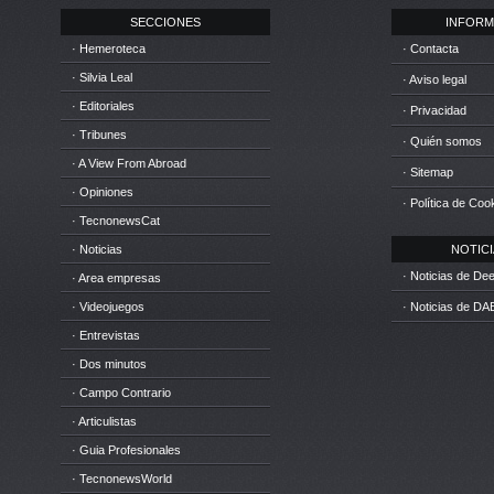
SECCIONES
INFORM
· Hemeroteca
· Contacta
· Silvia Leal
· Aviso legal
· Editoriales
· Privacidad
· Tribunes
· Quién somos
· A View From Abroad
· Sitemap
· Opiniones
· Política de Coo
· TecnonewsCat
· Noticias
NOTICIA
· Noticias de D
· Area empresas
· Videojuegos
· Noticias de DA
· Entrevistas
· Dos minutos
· Campo Contrario
· Articulistas
· Guia Profesionales
· TecnonewsWorld