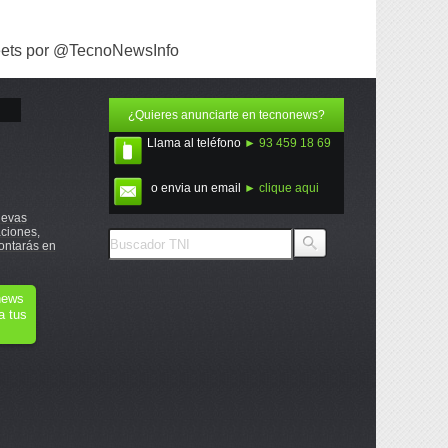
ets por @TecnoNewsInfo
¿Quieres anunciarte en tecnonews?
Llama al teléfono
► 93 459 18 69
o envia un email
► clique aqui
uevas
ciones,
ontarás en
onews
a tus