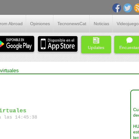
From Abroad
Opiniones
TecnonewsCat
Noticias
Videojuego
Updates
Encuesta
virtuales
Cua
irtuales
dec
a las 14:45:38
HU
es
ter