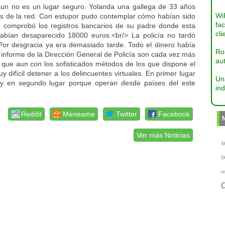
 aun no es un lugar seguro. Yolanda una gallega de 33 años
Wi
vés de la red. Con estupor pudo contemplar cómo habían sido
fac
 comprobó los registros bancarios de su padre donde esta
cli
habían desaparecido 18000 euros.<br/> La policía no tardó
 Por desgracia ya era demasiado tarde. Todo el dinero había
Ro
 informe de la Dirección General de Policía son cada vez más
aut
s que aun con los sofisticados métodos de los que dispone el
difícil detener a los delincuentes virtuales. En primer lugar
Un
n y en segundo lugar porque operan desde países del este
ind
Reddit
Meneame
Twitter
Facebook
Ver más Noticias
s
s
te