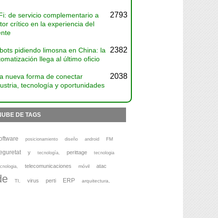
2793
Fi: de servicio complementario a
tor crítico en la experiencia del
ente
2382
bots pidiendo limosna en China: la
omatización llega al último oficio
2038
a nueva forma de conectar
ustria, tecnología y oportunidades
NUBE DE TAGS
oftware
FM
posicionamiento
diseño
android
eguretat
y
perittage
tecnología,
tecnologia
telecomunicaciones
atac
móvil
cnologia,
de
ERP
virus
perti
TI,
arquitectura,