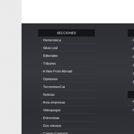
SECCIONES
· Hemeroteca
· 
· Silvia Leal
· 
· Editoriales
· 
· Tribunes
·
· A View From Abroad
· 
· Opiniones
· 
· TecnonewsCat
· Noticias
· 
· Area empresas
· Videojuegos
· 
· Entrevistas
· Dos minutos
· Campo Contrario