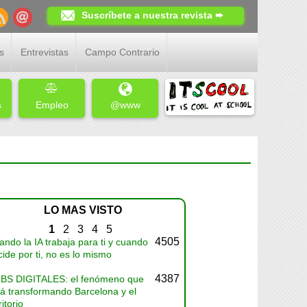
Suscríbete a nuestra revista ➨
s
Entrevistas
Campo Contrario
s
Empleo
@www
LO MAS VISTO
1
2
3
4
5
4505
ndo la IA trabaja para ti y cuando
ide por ti, no es lo mismo
4387
BS DIGITALES: el fenómeno que
tá transformando Barcelona y el
ritorio