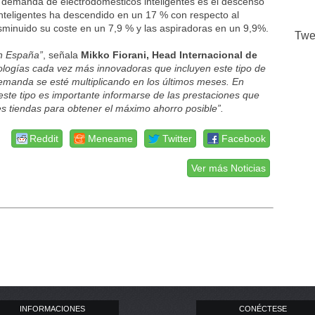
e demanda de electrodomésticos inteligentes es el descenso
inteligentes ha descendido en un 17 % con respecto al
sminuido su coste en un 7,9 % y las aspiradoras en un 9,9%.
Twe
en España”
, señala
Mikko Fiorani, Head Internacional de
nologías cada vez más innovadoras que incluyen este tipo de
manda se esté multiplicando en los últimos meses. En
este tipo es importante informarse de las prestaciones que
es tiendas para obtener el máximo ahorro posible”.
Reddit
Meneame
Twitter
Facebook
Ver más Noticias
INFORMACIONES
CONÉCTESE