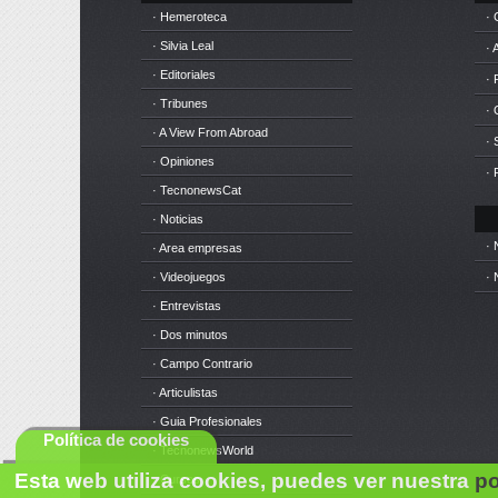
· Hemeroteca
· 
· Silvia Leal
· 
· Editoriales
· 
· Tribunes
·
· A View From Abroad
· 
· Opiniones
· 
· TecnonewsCat
· Noticias
· 
· Area empresas
· Videojuegos
· 
· Entrevistas
· Dos minutos
· Campo Contrario
· Articulistas
· Guia Profesionales
Política de cookies
· TecnonewsWorld
Esta web utiliza cookies, puedes ver nuestra
po
· Cursos