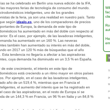
ías se ha celebrado en Berlín una nueva edición de la IFA,
Wi
 las mayores ferias de tecnología de consumo del mundo.
fac
ctrodomésticos inteligentes, uno de los grandes
cli
nistas de la feria, ya son una realidad en nuestro país. Tanto
 que según
idealo.es
, uno de los comparadores de precios
Ro
portantes de Europa, la demanda de este tipo de
aut
odomésticos ha aumentado en más del doble con respecto al
erior. Es el caso, por ejemplo, de las lavadoras inteligentes,
Ha
emanda ha aumentado en un 160 %. Las neveras
em
gentes también han aumentado su interés en más del doble,
rando en 2017 un 120 % más de búsquedas que el año
 Esta tendencia no llegaría a afectar a las aspiradoras
gentes, cuya demanda ha disminuido en un 3,5 % en España.
 de este crecimiento, el interés en este tipo de
TI
domésticos está creciendo a un ritmo mayor en otros países
s. Por ejemplo, en el caso de las lavadoras inteligentes,
p
sado año de un 519,4 %, mientras que en Francia el
t
teligentes, el aumento del interés que se ha registrado en
el caso de las aspiradoras, en el resto de Europa sí se
p
da de un 144,3 % en Francia, un 96 % en Italia y un 84,8 %
s