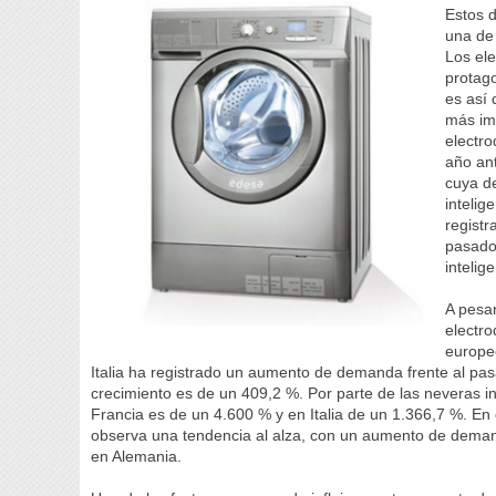
Estos d
una de
Los ele
protago
es así
más im
electr
año ant
cuya d
inteli
regist
pasado.
inteli
A pesar
electro
europeo
Italia ha registrado un aumento de demanda frente al pa
crecimiento es de un 409,2 %. Por parte de las neveras in
Francia es de un 4.600 % y en Italia de un 1.366,7 %. En 
observa una tendencia al alza, con un aumento de deman
en Alemania.