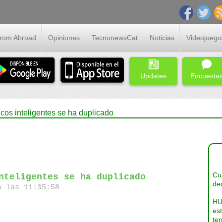
From Abroad
Opiniones
TecnonewsCat
Noticias
Videojuego
Updates
Encuesta
os inteligentes se ha duplicado
Cua
nteligentes se ha duplicado
dec
a las 11:35:58
HU
es
ter