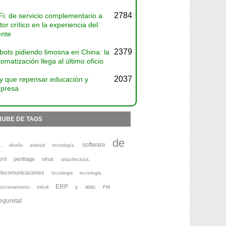
2784
Fi: de servicio complementario a
tor crítico en la experiencia del
ente
2379
bots pidiendo limosna en China: la
omatización llega al último oficio
2037
y que repensar educación y
presa
NUBE DE TAGS
de
software
,
diseño
android
tecnología,
erti
perittage
virus
arquitectura,
elecomunicaciones
tecnologia
tecnologia,
ERP
y
atac
móvil
FM
osicionamiento
eguretat