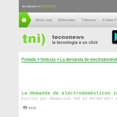
03/08/2026
Actualizado el
Silvia Leal
Editoriales
Tribunes
A View 
Portada
>
Noticias
>
La demanda de electrodoméstic
La demanda de electrodomésticos i
Escrito por
Redacción TNI
el 05/09/2017 
6116