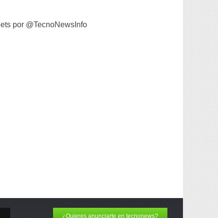
ets por @TecnoNewsInfo
¿Quieres anunciarte en tecnonews?