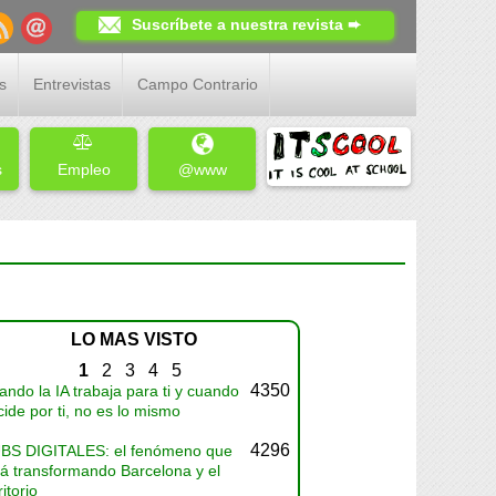
Suscríbete a nuestra revista ➨
s
Entrevistas
Campo Contrario
s
Empleo
@www
LO MAS VISTO
1
2
3
4
5
4350
ndo la IA trabaja para ti y cuando
ide por ti, no es lo mismo
4296
BS DIGITALES: el fenómeno que
tá transformando Barcelona y el
ritorio