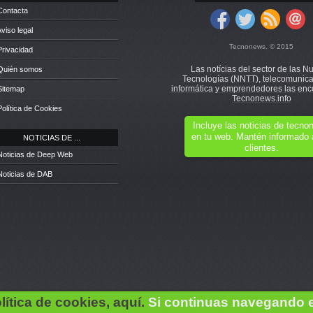
Contacta
Aviso legal
Tecnonews. © 2015
Privacidad
Las notícias del sector de las N
 Quién somos
Tecnologías (NNTT), telecomunica
informática y emprendedores las enc
Sitemap
Tecnonews.info
Política de Cookies
Incluye las noticias de tecn
en tu web. Mantén informado 
NOTICIAS DE ...
clientes.
Noticias de Deep Web
Noticias de DAB
lítica de cookies, aquí.
Si continuas navegando 