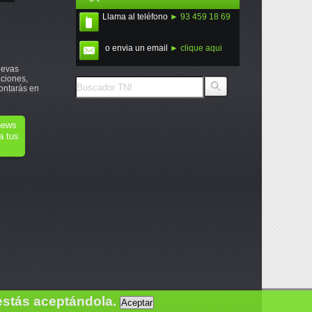
Llama al teléfono
► 93 459 18 69
o envia un email
► clique aqui
uevas
ciones,
ontarás en
onews
a tus
estás aceptándola.
Aceptar