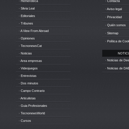
· Hemeroteca
· Contacta
· Silvia Leal
· Aviso legal
· Editoriales
· Privacidad
· Tribunes
· Quién somos
· A View From Abroad
· Sitemap
· Opiniones
· Política de Coo
· TecnonewsCat
· Noticias
NOTICIA
· Noticias de D
· Area empresas
· Videojuegos
· Noticias de DA
· Entrevistas
· Dos minutos
· Campo Contrario
· Articulistas
· Guia Profesionales
· TecnonewsWorld
· Cursos