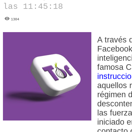
las 11:45:18
1304
A través 
Facebook,
inteligen
famosa C
instrucci
aquellos 
régimen d
desconten
las fuerz
iniciado 
contacto 