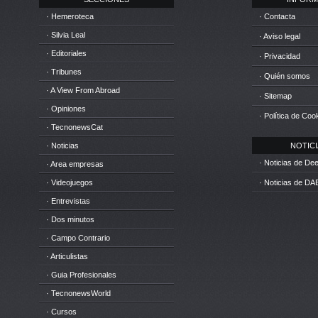
· Hemeroteca
· Contacta
· Silvia Leal
· Aviso legal
· Editoriales
· Privacidad
· Tribunes
· Quién somos
· A View From Abroad
· Sitemap
· Opiniones
· Política de Coo
· TecnonewsCat
· Noticias
NOTICIA
· Noticias de D
· Area empresas
· Videojuegos
· Noticias de DA
· Entrevistas
· Dos minutos
· Campo Contrario
· Articulistas
· Guia Profesionales
· TecnonewsWorld
· Cursos