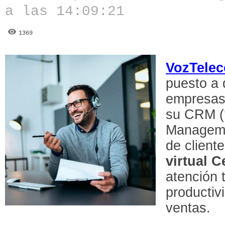
a las 14:09:21
1369
VozTele
puesto a 
empresas 
su CRM (
Manageme
de client
virtual C
atención t
productiv
ventas.