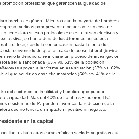
e promoción profesional que garanticen la igualdad de
 clara brecha de género. Mientras que la mayoría de hombres
 empresa medidas para prevenir o actuar ante un caso de
no tiene claro si esos protocolos existen o si son efectivos y
s exhaustiva, se han ordenado los diferentes aspectos a
oral. Es decir, desde la comunicación hasta la toma de
 TIC está convencido de que, en caso de acoso laboral (65% en
en serio la denuncia, se iniciaría un proceso de investigación
esora sería sancionada (65% vs. 61% de la población
añeros/as apoyen a la víctima en esa situación (57% vs. 62%
le al que acudir en esas circunstancias (50% vs. 41% de la
o del sector es en la utilidad y beneficio que pueden
ara la igualdad. Más del 40% de hombres y mujeres TIC
mos o sistemas de IA, pueden favorecer la reducción de la
dera que no tendrá un impacto ni positivo ni negativo.
residente en la capital
sculina, existen otras características sociodemográficas que