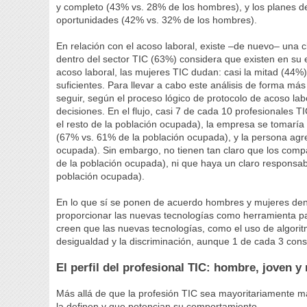
y completo (43% vs. 28% de los hombres), y los planes d
oportunidades (42% vs. 32% de los hombres).
En relación con el acoso laboral, existe –de nuevo– una
dentro del sector TIC (63%) considera que existen en su
acoso laboral, las mujeres TIC dudan: casi la mitad (44%) 
suficientes. Para llevar a cabo este análisis de forma má
seguir, según el proceso lógico de protocolo de acoso lab
decisiones. En el flujo, casi 7 de cada 10 profesionales
el resto de la población ocupada), la empresa se tomaría 
(67% vs. 61% de la población ocupada), y la persona agr
ocupada). Sin embargo, no tienen tan claro que los comp
de la población ocupada), ni que haya un claro responsab
población ocupada).
En lo que sí se ponen de acuerdo hombres y mujeres dentr
proporcionar las nuevas tecnologías como herramienta p
creen que las nuevas tecnologías, como el uso de algorit
desigualdad y la discriminación, aunque 1 de cada 3 consi
El perfil del profesional TIC: hombre, joven y 
Más allá de que la profesión TIC sea mayoritariamente ma
la definen y que potencian su comportamiento.