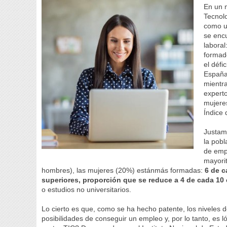
En un m
Tecnol
como u
se enc
laboral
formado
el défi
España
mientra
experto
mujeres
Índice 
Justam
la pobl
de empl
mayori
hombres), las mujeres (20%) estánmás formadas:
6 de c
superiores, proporción que se reduce a 4 de cada 10
o estudios no universitarios.
Lo cierto es que, como se ha hecho patente, los niveles 
posibilidades de conseguir un empleo y, por lo tanto, es 