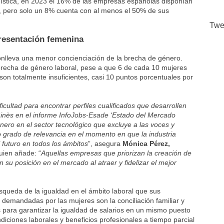
dística, en 2023 el 16% de las empresas españolas disponían
s, pero solo un 8% cuenta con al menos el 50% de sus
Twe
resentación femenina
conlleva una menor concienciación de la brecha de género.
 brecha de género laboral, pese a que 6 de cada 10 mujeres
on totalmente insuficientes, casi 10 puntos porcentuales por
ultad para encontrar perfiles cualificados que desarrollen
inès en el informe InfoJobs-Esade ‘Estado del Mercado
ero en el sector tecnológico que excluye a las voces y
o grado de relevancia en el momento en que la industria
l futuro en todos los ámbitos
”, asegura
Mónica Pérez,
quien añade: “
Aquellas empresas que priorizan la creación de
 su posición en el mercado al atraer y fidelizar el mejor
queda de la igualdad en el ámbito laboral que sus
demandadas por las mujeres son la conciliación familiar y
 para garantizar la igualdad de salarios en un mismo puesto
iciones laborales y beneficios profesionales a tiempo parcial