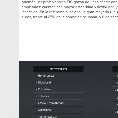
Además, los profesionales TIC gozan de unas condicione
empleados: cuentan con mayor estabilidad y flexibilidad y
indefinido. En lo referente al salario, la gran mayoría (u
euros, frente al 27% de la población ocupada, y 6 de ca
SECCIONES
· Hemeroteca
· 
· Silvia Leal
· 
· Editoriales
· 
· Tribunes
·
· A View From Abroad
· 
· Opiniones
· 
· TecnonewsCat