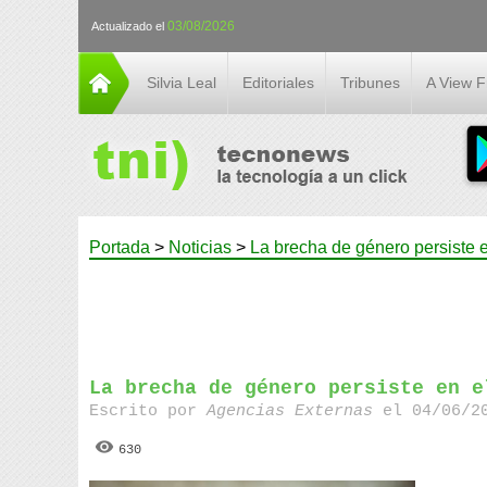
03/08/2026
Actualizado el
Silvia Leal
Editoriales
Tribunes
A View 
Portada
>
Noticias
>
La brecha de género persiste e
La brecha de género persiste en e
Escrito por
Agencias Externas
el 04/06/20
630