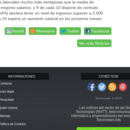
s laborales mucho más ventajosas que la media de
 mejores salarios, y 9 de cada 10 dispone de contrato
n 44%) declara tener un nivel de ingresos superior a 2.000
da 10 espera un aumento salarial en los próximos meses.
Reddit
Meneame
Twitter
Facebook
Ver más Noticias
INFORMACIONES
CONÉCTESE
Contacta
Aviso legal
Tecnonews. © 2015
Privacidad
Las notícias del sector de las N
 Quién somos
Tecnologías (NNTT), telecomunica
informática y emprendedores las enc
Sitemap
Tecnonews.info
Política de Cookies