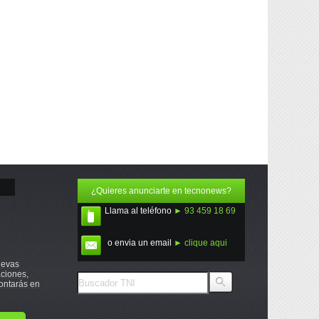
¿Quieres anunciarte en tecnonews?
Llama al teléfono
► 93 459 18 69
o envia un email
► clique aqui
uevas
ciones,
ontarás en