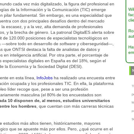
undo cada vez más digitalizado, la figura del profesional en
Wi
ogías de la Información y la Comunicación (TIC) emerge
fac
n pilar fundamental. Sin embargo, es una especialidad que
cli
uentra con dos principales desafíos dentro del mercado
: la escasez, y a la vez, alta demanda de profesionales
Ro
s, y la brecha de género. La patronal DigitalES alerta sobre
aut
cit de 120.000 posiciones de especialistas tecnológicos en
 —sobre todo en desarrollo de
software
y ciberseguridad—,
Ha
s que ONTSI destaca la falta de analistas de datos y
em
s en inteligencia artificial. Por otra parte, el porcentaje de
 especialistas digitales en España es del 18%, según el
de la Economía y la Sociedad Digital (DESI).
ente en esta línea,
InfoJobs
ha realizado una encuesta entre
ación ocupada y los profesionales TIC. En ella, la plataforma
TI
eo líder recoge que, pese a ser una profesión
tariamente masculina (el 80% de los encuestados son
p
ada 10 disponen de, al menos, estudios universitarios
t
 entre los hombres
, que cuentan con más carreras técnicas
p
s
de estudios más altos tienen, históricamente, mayores
lógico que se apueste más por ellos. Pero, ¿qué ocurre en el