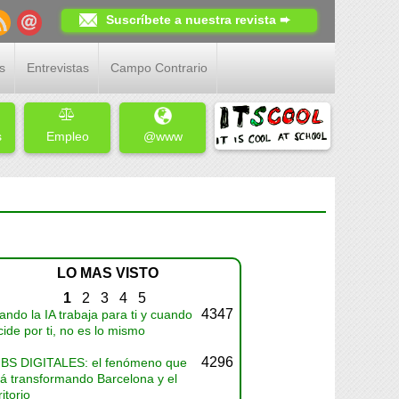
Suscríbete a nuestra revista ➨
s
Entrevistas
Campo Contrario
s
Empleo
@www
LO MAS VISTO
1
2
3
4
5
4347
ndo la IA trabaja para ti y cuando
ide por ti, no es lo mismo
4296
BS DIGITALES: el fenómeno que
tá transformando Barcelona y el
ritorio