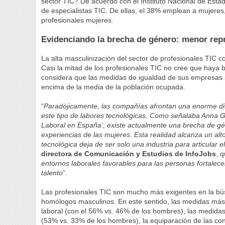
sector TIC? De acuerdo con el Instituto Nacional de Esta
de especialistas TIC. De ellas, el 38% emplean a mujere
profesionales mujeres.
Evidenciando la brecha de género: menor rep
La alta masculinización del sector de profesionales TIC 
Casi la mitad de los profesionales TIC no cree que haya
considera que las medidas de igualdad de sus empresas s
encima de la media de la población ocupada.
“
Paradójicamente, las compañías afrontan una enorme dific
este tipo de labores tecnológicas. Como señalaba Anna G
Laboral en España’, existe actualmente una brecha de gén
experiencias de las mujeres. Esta realidad alcanza un alt
tecnológica deja de ser solo una industria para articular e
directora de Comunicación y Estudios de InfoJobs
, 
entornos laborales favorables para las personas fortalecen
talento
”.
Las profesionales TIC son mucho más exigentes en la bús
homólogos masculinos. En este sentido, las medidas más 
laboral (con el 56% vs. 46% de los hombres), las medidas
(53% vs. 33% de los hombres), la equiparación de las cond