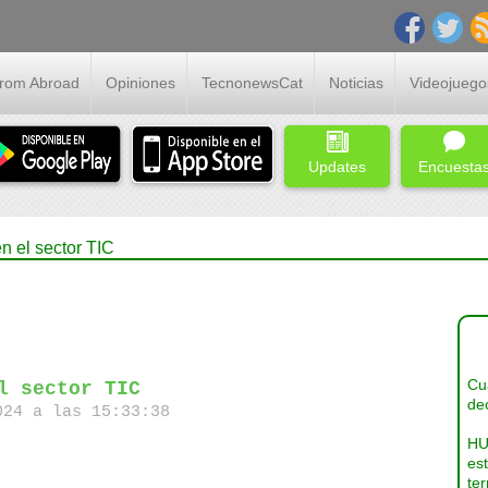
From Abroad
Opiniones
TecnonewsCat
Noticias
Videojuego
Updates
Encuesta
n el sector TIC
Cua
l sector TIC
dec
24 a las 15:33:38
HU
es
ter