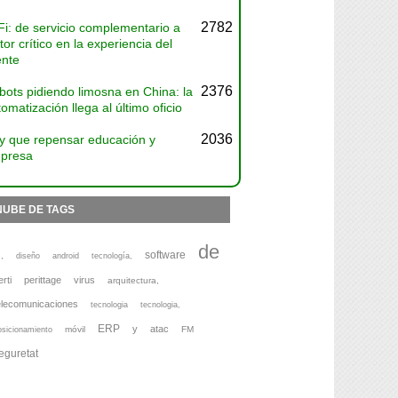
2782
Fi: de servicio complementario a
tor crítico en la experiencia del
ente
2376
bots pidiendo limosna en China: la
omatización llega al último oficio
2036
y que repensar educación y
presa
NUBE DE TAGS
de
software
,
diseño
android
tecnología,
erti
perittage
virus
arquitectura,
elecomunicaciones
tecnologia
tecnologia,
ERP
y
atac
móvil
FM
osicionamiento
eguretat